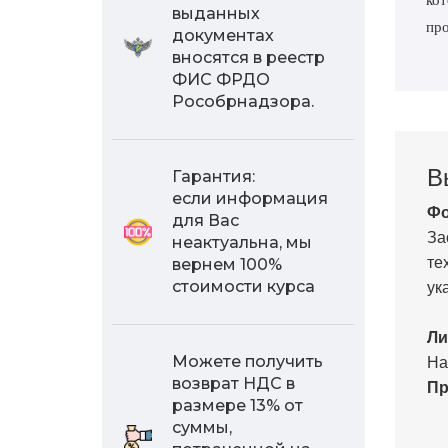
ко
выданных
про
документах
вносятся в реестр
ФИС ФРДО
Рособрнадзора.
В
Гарантия:
если информация
Фо
для Вас
За
неактуальна, мы
те
вернем 100%
ук
стоимости курса
Ли
На
Можете получить
возврат НДС в
Пр
размере 13% от
суммы,