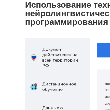
Использование тех
нейролингвистичес
программирования 
Документ
действителен на
всей территории
РФ
мн
Дистанционное
обучение
"И
ман
спо
Данные о