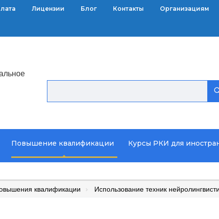
плата
Лицензии
Блог
Контакты
Организациям
альное
Повышение квалификации
Курсы РКИ для иностра
повышения квалификации
Использование техник нейролингвист