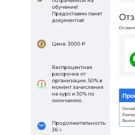
потраченной на
обучение!
Отз
Предоставим пакет
документов!
Оставля
Цена:
3000 ₽
4.
Беспроцентная
рассрочка от
организации, 50% в
момент зачисления
Про
на курс и 50% по
окончанию.
Онлай
Екате
Волгог
Продолжительность:
36
ч.