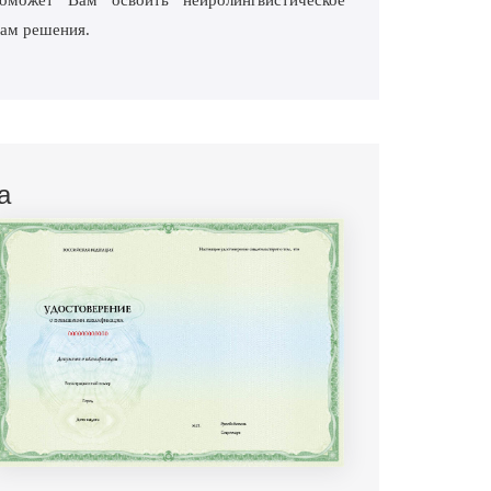
ожет Вам освоить нейролингвистическое
Вам решения.
а