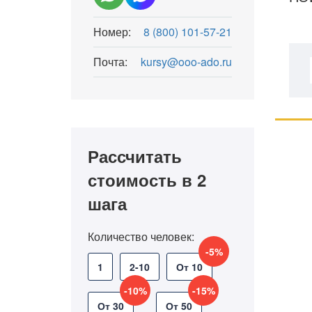
Номер:
8 (800) 101-57-21
Почта:
kursy@ooo-ado.ru
Рассчитать
стоимость в 2
шага
Количество человек:
-5%
1
2-10
От 10
-10%
-15%
От 30
От 50