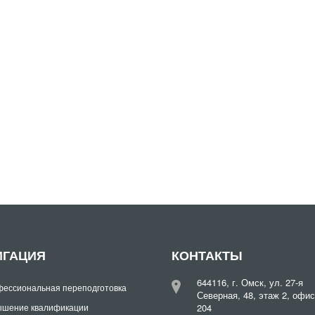
ИГАЦИЯ
КОНТАКТЫ
644116, г. Омск, ул. 27-я
ессиональная переподготовка
Северная, 48, этаж 2, офис
шение квалификации
204