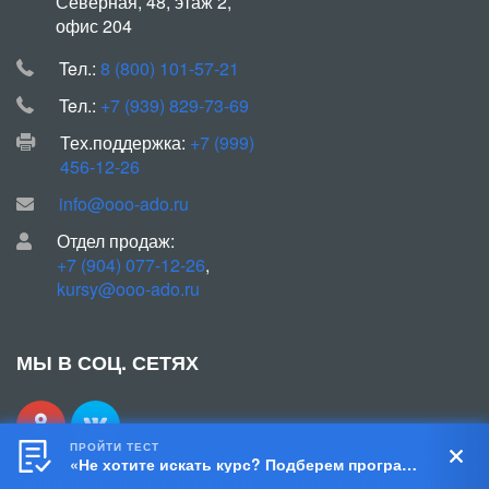
Северная, 48, этаж 2,
офис 204
Teл.:
8 (800) 101-57-21
Teл.:
+7 (939) 829-73-69
Тех.поддержка:
+7 (999)
456-12-26
info@ooo-ado.ru
Отдел продаж:
+7 (904) 077-12-26
,
kursy@ooo-ado.ru
МЫ В СОЦ. СЕТЯХ
ПРОЙТИ ТЕСТ
«Не хотите искать курс? Подберем программу за 5 шагов!»
Лицензия на право оказывать образовательные услуги