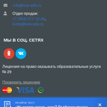
info@ooo-ado.ru
Отдел продаж:
+7 (904) 077-12-26
,
kursy@ooo-ado.ru
МЫ В СОЦ. СЕТЯХ
Лицензия на право оказывать образовательные услуги
№ 29
Проверить лицензию
ПРОЙТИ ТЕСТ
© 2026 ООО «Академия ДО»
«Не хотите искать курс? Подберем программу за 5 шагов!»