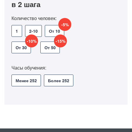
в 2 шага
Количество человек:
-5%
1
2-10
От 10
-10%
-15%
От 30
От 50
Часы обучения:
Менее 252
Более 252