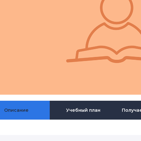
Описание
Учебный план
Получа