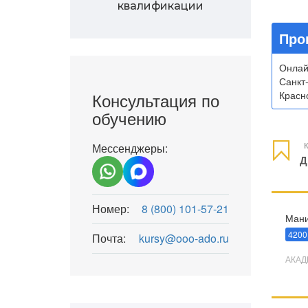
квалификации
Про
Онлай
Санкт
Консультация по
Красно
обучению
Мессенджеры:
К
Д
Номер:
8 (800) 101-57-21
Мани
4200
Почта:
kursy@ooo-ado.ru
АКАД