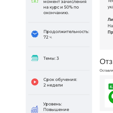
те
момент зачисления
ук
на курс и 50% по
окончанию.
Ли
На
Пр
Продолжительность:
72
ч.
Отз
Темы:
3
Оставля
Срок обучения:
2 недели
4.
Уровень:
Повышение