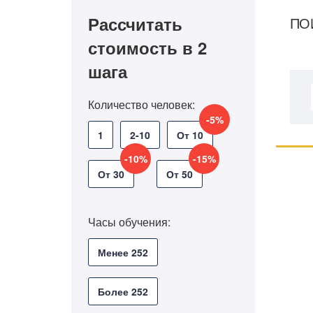
Рассчитать
ПО
стоимость в 2
шага
Количество человек:
-5%
1
2-10
От 10
-10%
-15%
От 30
От 50
Часы обучения:
Менее 252
Более 252