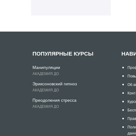
ПОПУЛЯРНЫЕ КУРСЫ
НАВ
Манипуляции
Проф
АКАДЕМИЯ ДО
Повы
Эриксоновский гипноз
Об а
АКАДЕМИЯ ДО
Конт
Преодоления стресса
Курс
АКАДЕМИЯ ДО
Бесп
Прав
Поли
дан