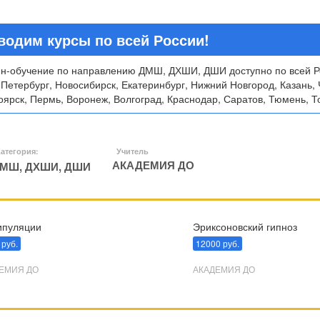
водим курсы по всей России!
н-обучение по направлению ДМШ, ДХШИ, ДШИ доступно по всей Ро
-Петербург, Новосибирск, Екатеринбург, Нижний Новгород, Казань, 
ярск, Пермь, Воронеж, Волгоград, Краснодар, Саратов, Тюмень, То
атегория:
Учитель
АКАДЕМИЯ ДО
МШ, ДХШИ, ДШИ
пуляции
Эриксоновский гипноз
 руб.
12000 руб.
ЕМИЯ ДО
АКАДЕМИЯ ДО