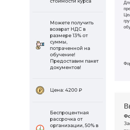
стоимости курса
Дл
пр
Це
гру
Можете получить
об
возврат НДС в
размере 13% от
суммы,
потраченной на
обучение!
Предоставим пакет
Фо
документов!
Цена:
4200 ₽
В
Беспроцентная
Фо
рассрочка от
За
организации, 50% в