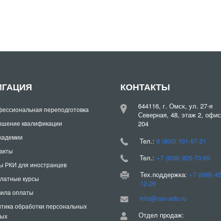
ИГАЦИЯ
КОНТАКТЫ
644116, г. Омск, ул. 27-я
ессиональная переподготовка
Северная, 48, этаж 2, офис
шение квалификации
204
кадемии
Teл.:
8 (800) 101-57-21
акты
Teл.:
+7 (939) 829-73-69
ы РКИ для иностранцев
Тех.поддержка:
+7 (999) 4
латные курсы
12-26
ила оплаты
info@ooo-ado.ru
тика обработки персональных
Отдел продаж:
ных