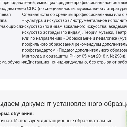
я преподавателей, имеющих среднее профессиональное или выс
еподавателей СПО (по специальности: музыкальной литературы
левая
Специалисты со средним профессиональным или с 
ппа
«Культура и искусство (Инструментальное исполнит
учающихся:
искусство (по видам вокального искусства: академи
искусство эстрады (по видам), Теория музыки, Теат
или по направлению «Образование и педагогика (муз
профильного образования рекомендуем дополнительн
профстандартом «Педагог дополнительного образова
Минтруда и соцзащиты РФ от 05 мая 2018 г. № 298н).
рма обучения:
Дистанционно-индивидуально, без отрыва от рабо
ыдаем документ установленного образц
рма обучения:
очная. Используем дистанционные образовательные