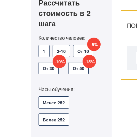
Рассчитать
стоимость в 2
шага
ПО
Количество человек:
-5%
1
2-10
От 10
-10%
-15%
От 30
От 50
Часы обучения:
Менее 252
Более 252