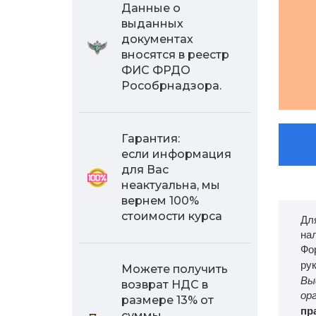
Данные о
выданных
документах
вносятся в реестр
ФИС ФРДО
Рособрнадзора.
Гарантия:
если информация
для Вас
неактуальна, мы
вернем 100%
стоимости курса
Дл
на
Фо
ру
Можете получить
Вы
возврат НДС в
ор
размере 13% от
пр
суммы,