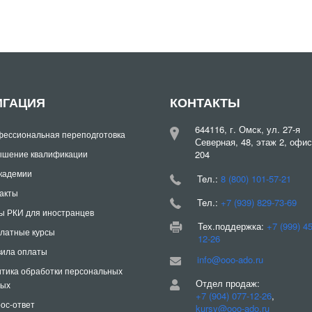
ИГАЦИЯ
КОНТАКТЫ
644116, г. Омск, ул. 27-я
ессиональная переподготовка
Северная, 48, этаж 2, офис
шение квалификации
204
кадемии
Teл.:
8 (800) 101-57-21
акты
Teл.:
+7 (939) 829-73-69
ы РКИ для иностранцев
Тех.поддержка:
+7 (999) 4
латные курсы
12-26
ила оплаты
info@ooo-ado.ru
тика обработки персональных
Отдел продаж:
ных
+7 (904) 077-12-26
,
ос-ответ
kursy@ooo-ado.ru