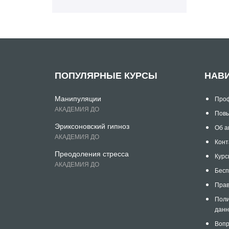
ПОПУЛЯРНЫЕ КУРСЫ
НАВ
Манипуляции
Проф
АКАДЕМИЯ ДО
Повы
Эриксоновский гипноз
Об а
АКАДЕМИЯ ДО
Конт
Преодоления стресса
Курс
АКАДЕМИЯ ДО
Бесп
Прав
Поли
дан
Вопр