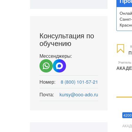
Про
Онлай
Санкт
Красно
Консультация по
обучению
К
П
Мессенджеры:
Учитель
АКАДЕ
Номер:
8 (800) 101-57-21
Почта:
kursy@ooo-ado.ru
Мани
4200
АКАД