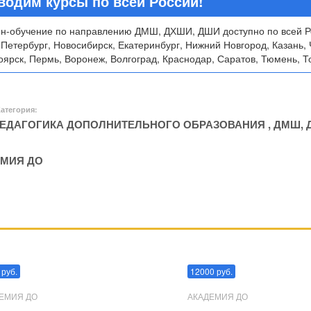
водим курсы по всей России!
н-обучение по направлению ДМШ, ДХШИ, ДШИ доступно по всей Ро
-Петербург, Новосибирск, Екатеринбург, Нижний Новгород, Казань, 
ярск, Пермь, Воронеж, Волгоград, Краснодар, Саратов, Тюмень, То
атегория:
ЕДАГОГИКА ДОПОЛНИТЕЛЬНОГО ОБРАЗОВАНИЯ
,
ДМШ, 
МИЯ ДО
пуляции
Эриксоновский гипноз
 руб.
12000 руб.
ЕМИЯ ДО
АКАДЕМИЯ ДО