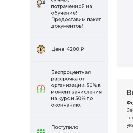
потраченной на
обучение!
Предоставим пакет
документов!
Цена:
4200 ₽
Беспроцентная
рассрочка от
организации, 50% в
В
момент зачисления
на курс и 50% по
Фо
окончанию.
За
те
ук
Поступило