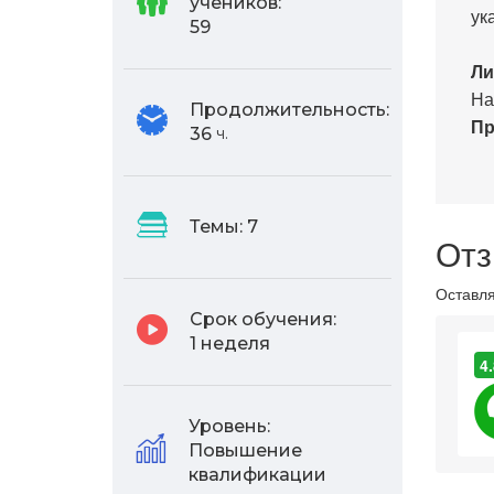
учеников:
ук
59
Ли
На
Продолжительность:
Пр
36
ч.
Темы:
7
Отз
Оставля
Срок обучения:
1 неделя
4.
Уровень:
Повышение
квалификации