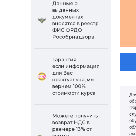
Данные о
выданных
документах
вносятся в реестр
ФИС ФРДО
Рособрнадзора.
Гарантия:
если информация
для Вас
неактуальна, мы
вернем 100%
стоимости курса
Дл
об
Фо
сл
Можете получить
об
возврат НДС в
об
размере 13% от
пр
суммы,