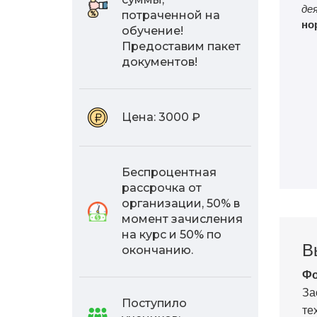
де
потраченной на
но
обучение!
Предоставим пакет
документов!
Цена:
3000 ₽
Беспроцентная
рассрочка от
организации, 50% в
момент зачисления
на курс и 50% по
В
окончанию.
Фо
За
Поступило
те