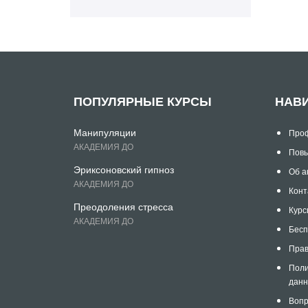
ПОПУЛЯРНЫЕ КУРСЫ
НАВ
Манипуляции
Проф
АКАДЕМИЯ ДО
Повы
Эриксоновский гипноз
Об а
АКАДЕМИЯ ДО
Конт
Преодоления стресса
Курс
АКАДЕМИЯ ДО
Бесп
Прав
Поли
дан
Вопр