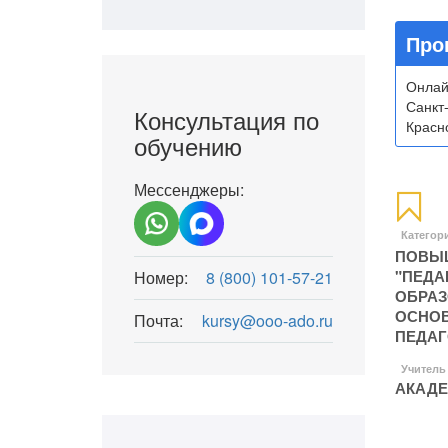
Про
Онлай
Санкт
Консультация по
Красно
обучению
Мессенджеры:
Категор
ПОВЫШ
"ПЕДА
Номер:
8 (800) 101-57-21
ОБРА
ОСНОВ
Почта:
kursy@ooo-ado.ru
ПЕДАГ
Учитель
АКАДЕ