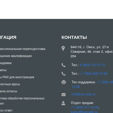
ИГАЦИЯ
КОНТАКТЫ
644116, г. Омск, ул. 27-я
ессиональная переподготовка
Северная, 48, этаж 2, офис
шение квалификации
204
кадемии
Teл.:
8 (800) 101-57-21
акты
Teл.:
+7 (939) 829-73-69
ы РКИ для иностранцев
Тех.поддержка:
+7 (999) 4
латные курсы
12-26
ила оплаты
info@ooo-ado.ru
тика обработки персональных
Отдел продаж:
ных
+7 (904) 077-12-26
,
ос-ответ
kursy@ooo-ado.ru