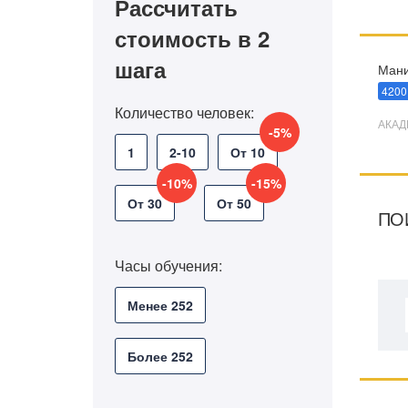
Рассчитать
стоимость в 2
шага
Мани
4200
Количество человек:
АКАД
-5%
1
2-10
От 10
-10%
-15%
От 30
От 50
ПО
Часы обучения:
Менее 252
Более 252