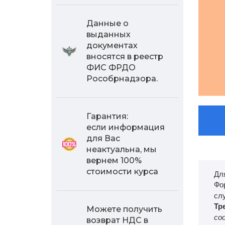
Данные о
выданных
документах
вносятся в реестр
ФИС ФРДО
Рособрнадзора.
Гарантия:
если информация
для Вас
неактуальна, мы
вернем 100%
стоимости курса
Дл
Фо
сл
Тр
Можете получить
со
возврат НДС в