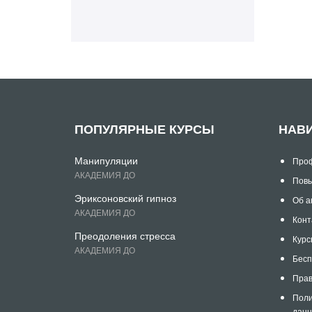
ПОПУЛЯРНЫЕ КУРСЫ
НАВ
Манипуляции
Проф
АКАДЕМИЯ ДО
Повы
Эриксоновский гипноз
Об а
АКАДЕМИЯ ДО
Конт
Преодоления стресса
Курс
АКАДЕМИЯ ДО
Бесп
Прав
Поли
дан