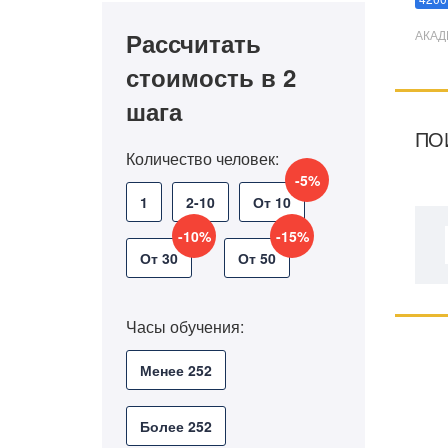
Рассчитать
АКАД
стоимость в 2
шага
ПО
Количество человек:
-5%
1
2-10
От 10
-10%
-15%
От 30
От 50
Часы обучения:
Менее 252
Более 252