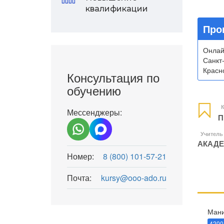
квалификации
Про
Онлай
Санкт
Красно
Консультация по
обучению
К
Мессенджеры:
П
Учитель
АКАДЕ
Номер:
8 (800) 101-57-21
Почта:
kursy@ooo-ado.ru
Мани
4200