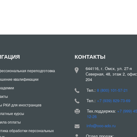
ИГАЦИЯ
КОНТАКТЫ
644116, г. Омск, ул. 27-я
ессиональная переподготовка
Северная, 48, этаж 2, офис
шение квалификации
204
кадемии
Teл.:
8 (800) 101-57-21
акты
Teл.:
+7 (939) 829-73-69
ы РКИ для иностранцев
Тех.поддержка:
+7 (999) 4
латные курсы
12-26
ила оплаты
info@ooo-ado.ru
тика обработки персональных
Отдел продаж:
ных