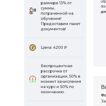
об
размере 13% от
до
суммы,
до
потраченной на
обучение!
Предоставим пакет
документов!
Цена:
4200 ₽
Беспроцентная
рассрочка от
организации, 50% в
момент зачисления
В
на курс и 50% по
окончанию.
Фо
За