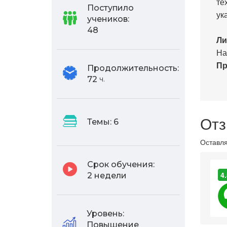
те
Поступило
ук
учеников:
48
Ли
На
Пр
Продолжительность:
72
ч.
Отз
Темы:
6
Оставля
Срок обучения:
4.
2 недели
Уровень:
Повышение