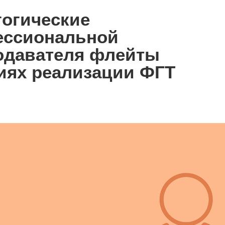
огические
ессиональной
одавателя флейты
иях реализации ФГТ