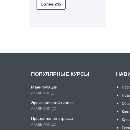
Более 252
ПОПУЛЯРНЫЕ КУРСЫ
НАВ
Манипуляции
Проф
АКАДЕМИЯ ДО
Повы
Эриксоновский гипноз
Об а
АКАДЕМИЯ ДО
Конт
Преодоления стресса
Курс
АКАДЕМИЯ ДО
Бесп