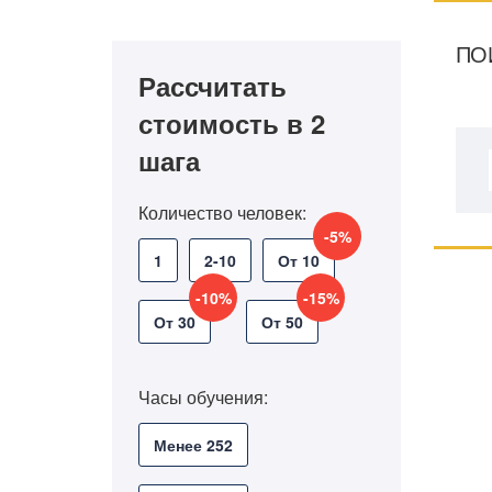
ПО
Рассчитать
стоимость в 2
шага
Количество человек:
-5%
1
2-10
От 10
-10%
-15%
От 30
От 50
Часы обучения:
Менее 252