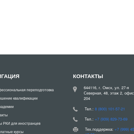
ИГАЦИЯ
КОНТАКТЫ
644116, г. Омск, ул. 27-я
ессиональная переподготовка
Северная, 48, этаж 2, офис
шение квалификации
204
кадемии
Teл.:
8 (800) 101-57-21
акты
Teл.:
+7 (939) 829-73-69
ы РКИ для иностранцев
Тех.поддержка:
+7 (999) 4
латные курсы