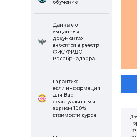
обучение
Данные о
выданных
документах
вносятся в реестр
ФИС ФРДО
Рособрнадзора.
Гарантия:
если информация
для Вас
неактуальна, мы
вернем 100%
стоимости курса
Дл
Фо
пр
пр