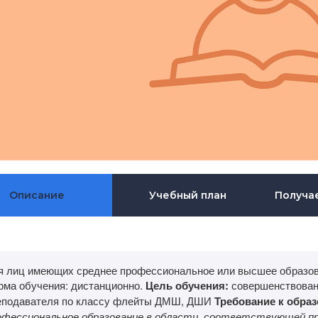
Описание
Учебный план
Получа
я лиц имеющих среднее профессиональное или высшее образов
рма обучения: дистанционно.
Цель обучения:
совершенствован
еподавателя по классу флейты ДМШ, ДШИ
Требование к обра
офессиональное образование в области, соответствующей пр