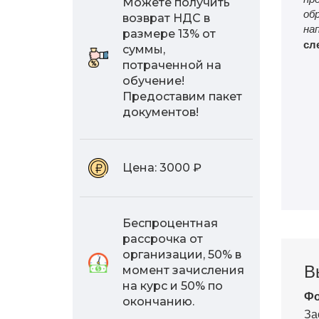
Можете получить
об
возврат НДС в
на
размере 13% от
сл
суммы,
потраченной на
обучение!
Предоставим пакет
документов!
Цена:
3000 ₽
Беспроцентная
рассрочка от
организации, 50% в
В
момент зачисления
на курс и 50% по
Фо
окончанию.
За