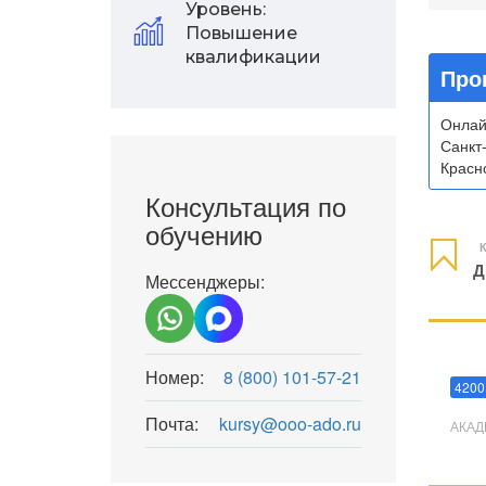
Уровень:
Повышение
квалификации
Про
Онлай
Санкт
Красно
Консультация по
обучению
К
Д
Мессенджеры:
Мани
Номер:
8 (800) 101-57-21
4200
Почта:
kursy@ooo-ado.ru
АКАД