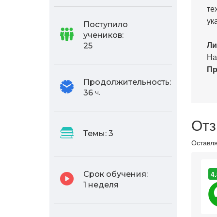
те
ук
Поступило
учеников:
Ли
25
На
Пр
Продолжительность:
36
ч.
Отз
Темы:
3
Оставля
4.
Срок обучения:
1 неделя