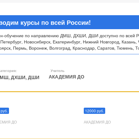
водим курсы по всей России!
н-обучение по направлению ДМШ, ДХШИ, ДШИ доступно по всей Ро
-Петербург, Новосибирск, Екатеринбург, Нижний Новгород, Казань, 
ярск, Пермь, Воронеж, Волгоград, Краснодар, Саратов, Тюмень, То
атегория:
Учитель
АКАДЕМИЯ ДО
МШ, ДХШИ, ДШИ
пуляции
Эриксоновский гипноз
 руб.
12000 руб.
ЕМИЯ ДО
АКАДЕМИЯ ДО