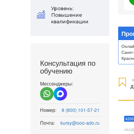
Уровень:
Повышение
квалификации
Про
Онлай
Санкт
Красно
Консультация по
обучению
К
Мессенджеры:
Д
Номер:
8 (800) 101-57-21
Мани
4200
Почта:
kursy@ooo-ado.ru
АКАД