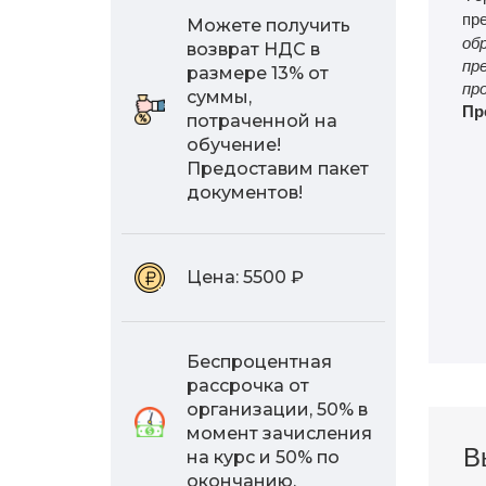
пр
Можете получить
об
возврат НДС в
пр
размере 13% от
пр
суммы,
Пр
потраченной на
обучение!
Предоставим пакет
документов!
Цена:
5500 ₽
Беспроцентная
рассрочка от
организации, 50% в
момент зачисления
В
на курс и 50% по
окончанию.