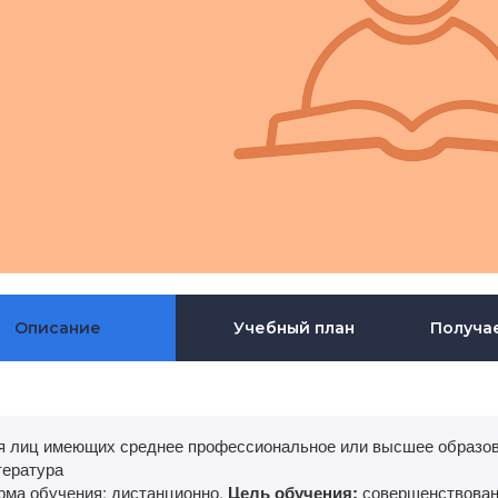
Описание
Учебный план
Получа
я лиц имеющих среднее профессиональное или высшее образов
тература
рма обучения: дистанционно.
Цель обучения:
совершенствован