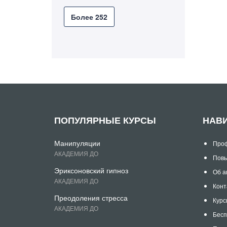
Более 252
ПОПУЛЯРНЫЕ КУРСЫ
НАВ
Манипуляции
Проф
АКАДЕМИЯ ДО
Повы
Эриксоновский гипноз
Об а
АКАДЕМИЯ ДО
Конт
Преодоления стресса
Курс
АКАДЕМИЯ ДО
Бесп