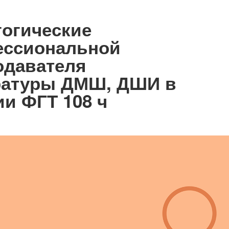
огические
ессиональной
одавателя
ратуры ДМШ, ДШИ в
и ФГТ 108 ч