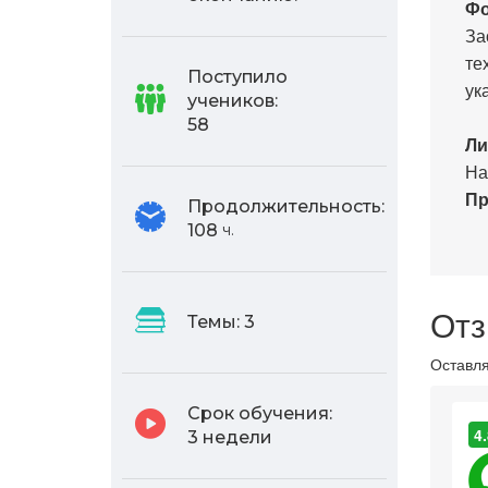
Фо
За
те
Поступило
ук
учеников:
58
Ли
На
Пр
Продолжительность:
108
ч.
Отз
Темы:
3
Оставля
Срок обучения:
4.
3 недели