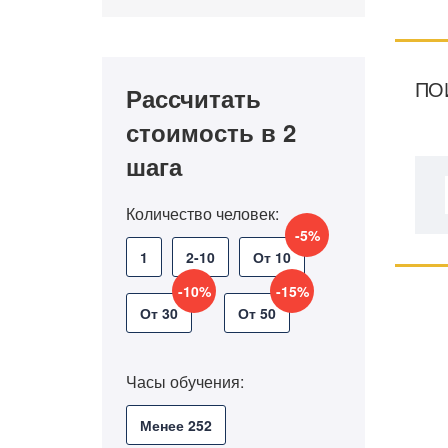
ПО
Рассчитать
стоимость в 2
шага
Количество человек:
-5%
1
2-10
От 10
-10%
-15%
От 30
От 50
Часы обучения:
Менее 252