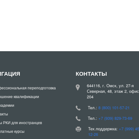
ИГАЦИЯ
КОНТАКТЫ
644116, г. Омск, ул. 27-я
ессиональная переподготовка
Северная, 48, этаж 2, офис
шение квалификации
204
кадемии
Teл.:
8 (800) 101-57-21
акты
Teл.:
+7 (939) 829-73-69
ы РКИ для иностранцев
Тех.поддержка:
+7 (999) 4
латные курсы
12-26