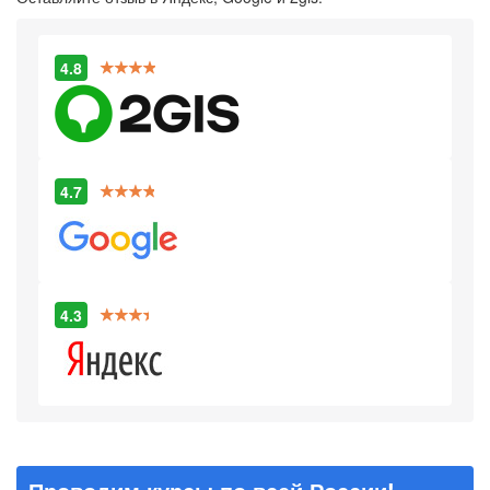
4.8
4.7
4.3