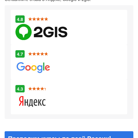
4.8
4.7
4.3