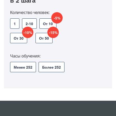
в 2 шага
Количество человек:
-5%
1
2-10
От 10
-10%
-15%
От 30
От 50
Часы обучения:
Менее 252
Более 252