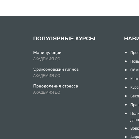
ПОПУЛЯРНЫЕ КУРСЫ
НАВ
Манипуляции
Проф
АКАДЕМИЯ ДО
Повы
Эриксоновский гипноз
Об а
АКАДЕМИЯ ДО
Конт
Преодоления стресса
Курс
АКАДЕМИЯ ДО
Бесп
Прав
Поли
дан
Вопр
Аккр