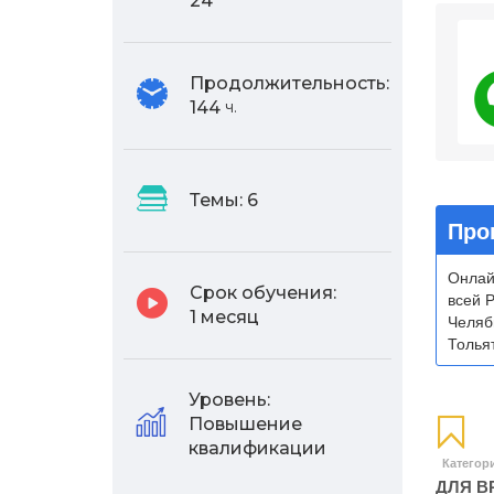
24
4.
Продолжительность:
144
ч.
Темы:
6
Про
Онлай
Срок обучения:
всей 
1 месяц
Челяб
Тольят
Уровень:
Повышение
квалификации
Категор
ДЛЯ В