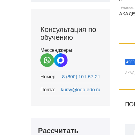
Учитель
АКАДЕ
Консультация по
обучению
Мессенджеры:
Мани
4200
АКАД
Номер:
8 (800) 101-57-21
Почта:
kursy@ooo-ado.ru
ПО
Рассчитать