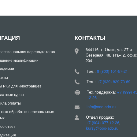
ИГАЦИЯ
КОНТАКТЫ
644116, г. Омск, ул. 27-я
ессиональная переподготовка
Северная, 48, этаж 2, офис
шение квалификации
204
кадемии
Teл.:
8 (800) 101-57-21
акты
Teл.:
+7 (939) 829-73-69
ы РКИ для иностранцев
Тех.поддержка:
+7 (999) 4
латные курсы
12-26
ила оплаты
info@ooo-ado.ru
тика обработки персональных
Отдел продаж:
ных
+7 (904) 077-12-26
,
ос-ответ
kursy@ooo-ado.ru
едитация