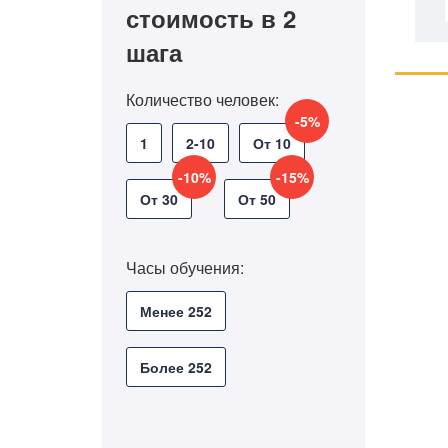
стоимость в 2
шага
Количество человек:
-5%
1
2-10
От 10
-10%
-15%
От 30
От 50
Часы обучения:
Менее 252
Более 252