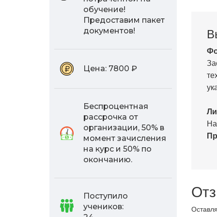
обучение!
Предоставим пакет
В
документов!
Фо
За
Цена:
7800 ₽
те
ук
Беспроцентная
Ли
рассрочка от
На
организации, 50% в
Пр
момент зачисления
на курс и 50% по
окончанию.
Отз
Поступило
учеников:
Оставля