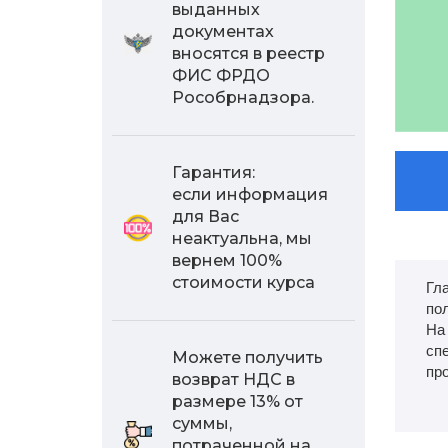
выданных
документах
вносятся в реестр
ФИС ФРДО
Рособрнадзора.
Гарантия:
если информация
для Вас
неактуальна, мы
вернем 100%
стоимости курса
Гл
пол
На
сп
Можете получить
про
возврат НДС в
размере 13% от
суммы,
потраченной на