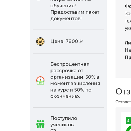
Фо
обучение!
Предоставим пакет
За
документов!
те
ук
Цена:
7800 ₽
Ли
На
Пр
Беспроцентная
рассрочка от
организации, 50% в
момент зачисления
Отз
на курс и 50% по
окончанию.
Оставля
Поступило
4.
учеников: