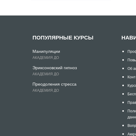
ПОПУЛЯРНЫЕ КУРСЫ
НАВ
Манипуляции
Проф
АКАДЕМИЯ ДО
Повы
Эриксоновский гипноз
Об а
АКАДЕМИЯ ДО
Конт
Преодоления стресса
Курс
АКАДЕМИЯ ДО
Бесп
Прав
Поли
дан
Вопр
Аккр