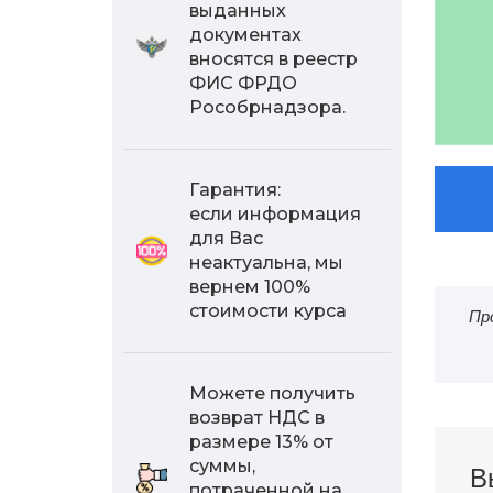
выданных
документах
вносятся в реестр
ФИС ФРДО
Рособрнадзора.
Гарантия:
если информация
для Вас
неактуальна, мы
вернем 100%
стоимости курса
Пр
Можете получить
возврат НДС в
размере 13% от
суммы,
В
потраченной на