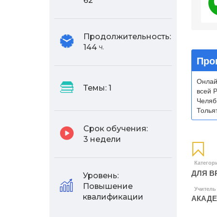
62
Продолжительность:
144
ч.
Про
Онлай
Темы:
1
всей 
Челяб
Тольят
Срок обучения:
3 недели
Категор
ДЛЯ В
Уровень:
Повышение
Учитель
квалификации
АКАДЕ