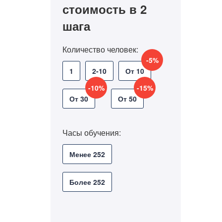
стоимость в 2
шага
Количество человек:
-5%
1
2-10
От 10
-10%
-15%
От 30
От 50
Часы обучения:
Менее 252
Более 252