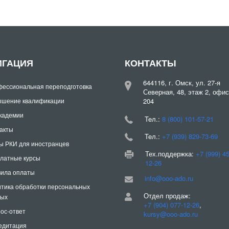
ИГАЦИЯ
КОНТАКТЫ
644116, г. Омск, ул. 27-я
ессиональная переподготовка
Северная, 48, этаж 2, офис
шение квалификации
204
кадемии
Teл.:
8 (800) 101-57-21
акты
Teл.:
+7 (939) 829-73-69
ы РКИ для иностранцев
Тех.поддержка:
+7 (999) 4
латные курсы
12-26
ила оплаты
info@ooo-ado.ru
тика обработки персональных
Отдел продаж:
ных
+7 (904) 077-12-26
,
ос-ответ
kursy@ooo-ado.ru
едитация