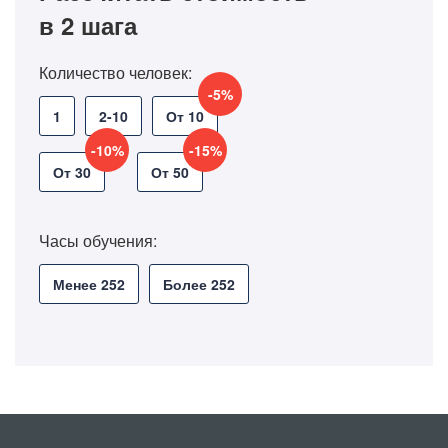
в 2 шага
Количество человек:
-5%
1
2-10
От 10
-10%
-15%
От 30
От 50
Часы обучения:
Менее 252
Более 252