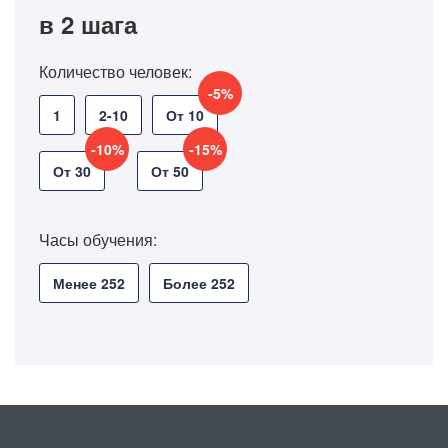
в 2 шага
Количество человек:
-5%
1
2-10
От 10
-10%
-15%
От 30
От 50
Часы обучения:
Менее 252
Более 252