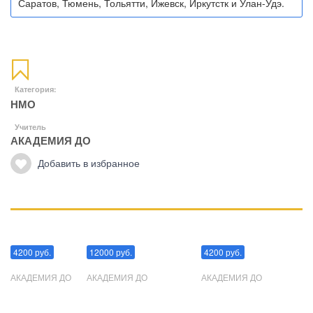
Саратов, Тюмень, Тольятти, Ижевск, Иркутстк и Улан-Удэ.
Категория:
НМО
Учитель
АКАДЕМИЯ ДО
Добавить в избранное
Манипуляции
Эриксоновский гипноз
Преодоления стресса
4200 руб.
12000 руб.
4200 руб.
АКАДЕМИЯ ДО
АКАДЕМИЯ ДО
АКАДЕМИЯ ДО