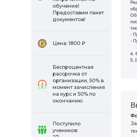
Ре
обучение!
об
Предоставим пакет
Об
документов!
по
тек
- 
- 
Цена:
1800 ₽
4. 
5.
Беспроцентная
рассрочка от
организации, 50% в
момент зачисления
на курс и 50% по
окончанию.
В
Фо
За
Поступило
те
учеников: