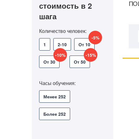
ПО
стоимость в 2
шага
Количество человек:
-5%
1
2-10
От 10
-10%
-15%
От 30
От 50
Часы обучения:
Менее 252
Более 252