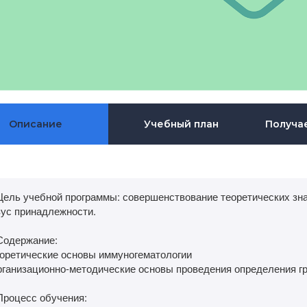
Описание
Учебный план
Получа
 Цель учебной программы: совершенствование теоретических зна
зус принадлежности.
 Содержание:
еоретические основы иммуногематологии
рганизационно-методические основы проведения определения гр
Процесс обучения: