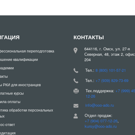
ИГАЦИЯ
КОНТАКТЫ
644116, г. Омск, ул. 27-я
ессиональная переподготовка
Северная, 48, этаж 2, офис
шение квалификации
204
кадемии
Teл.:
8 (800) 101-57-21
акты
Teл.:
+7 (939) 829-73-69
ы РКИ для иностранцев
Тех.поддержка:
+7 (999) 4
латные курсы
12-26
ила оплаты
info@ooo-ado.ru
тика обработки персональных
Отдел продаж:
ных
+7 (904) 077-12-26
,
ос-ответ
kursy@ooo-ado.ru
едитация