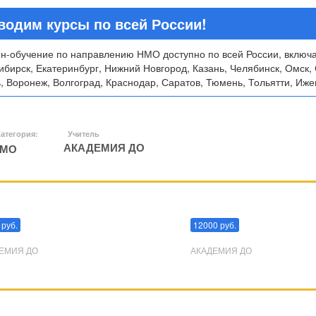
водим курсы по всей России!
н-обучение по направлению НМО доступно по всей России, включа
ибирск, Екатеринбург, Нижний Новгород, Казань, Челябинск, Омск,
 Воронеж, Волгоград, Краснодар, Саратов, Тюмень, Тольятти, Ижев
атегория:
Учитель
АКАДЕМИЯ ДО
МО
пуляции
Эриксоновский гипноз
 руб.
12000 руб.
ЕМИЯ ДО
АКАДЕМИЯ ДО