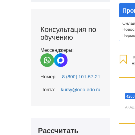
Про
Онлай
Консультация по
Новос
обучению
Пермь,
Мессенджеры:
К
Н
Номер:
8 (800) 101-57-21
Почта:
kursy@ooo-ado.ru
Мани
4200
АКАД
Рассчитать