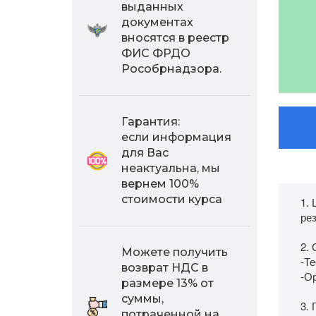
выданных
документах
вносятся в реестр
ФИС ФРДО
Рособрнадзора.
Гарантия:
если информация
для Вас
неактуальна, мы
вернем 100%
стоимости курса
1.
ре
2.
Можете получить
-Т
возврат НДС в
-О
размере 13% от
суммы,
3. 
потраченной на