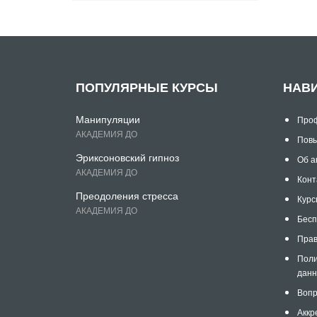
ПОПУЛЯРНЫЕ КУРСЫ
НАВ
Манипуляции
Проф
АКАДЕМИЯ ДО
Повы
Эриксоновский гипноз
Об а
АКАДЕМИЯ ДО
Конт
Преодоления стресса
Курс
АКАДЕМИЯ ДО
Бесп
Прав
Поли
дан
Вопр
Аккр