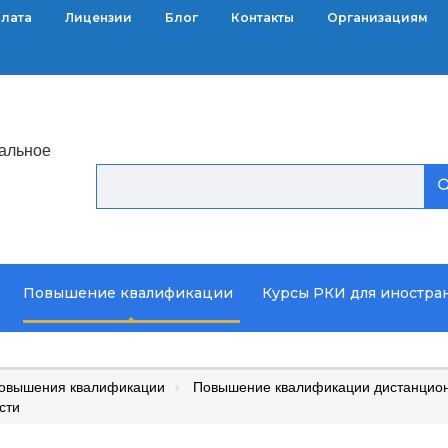
плата
Лицензии
Блог
Контакты
Организациям
альное
Повышение квалификации
Курсы РКИ для иностра
повышения квалификации
Повышение квалификации дистанцион
сти