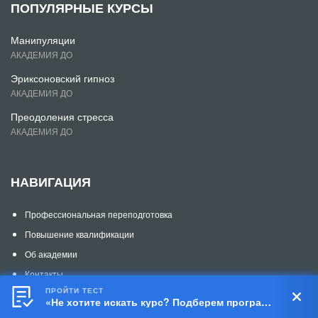
ПОПУЛЯРНЫЕ КУРСЫ
Манипуляции
АКАДЕМИЯ ДО
Эриксоновский гипноз
АКАДЕМИЯ ДО
Преодоления стресса
АКАДЕМИЯ ДО
НАВИГАЦИЯ
Профессиональная переподготовка
Повышение квалификации
Об академии
Контакты
ПРОЙТИ ТЕСТ
Курсы РКИ для иностранцев
«Не хотите искать курс? Подберем программу за 5 шагов!»
Бесплатные курсы