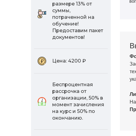
во
размере 13% от
суммы,
потраченной на
обучение!
Предоставим пакет
документов!
В
Фо
Цена:
4200 ₽
За
те
ук
Беспроцентная
рассрочка от
Ли
организации, 50% в
На
момент зачисления
Пр
на курс и 50% по
окончанию.