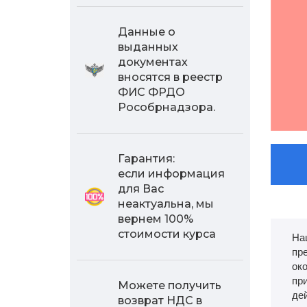
Данные о
выданных
документах
вносятся в реестр
ФИС ФРДО
Рособрнадзора.
Гарантия:
если информация
для Вас
неактуальна, мы
вернем 100%
стоимости курса
На
пр
ок
пр
Можете получить
де
возврат НДС в