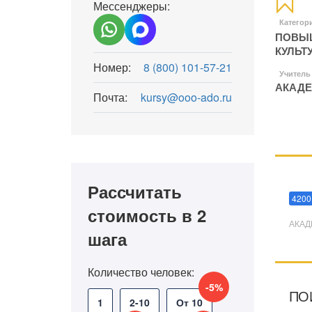
Мессенджеры:
Категор
ПОВЫШ
КУЛЬТ
Номер:
8 (800) 101-57-21
Учитель
АКАДЕ
Почта:
kursy@ooo-ado.ru
Мани
Рассчитать
4200
стоимость в 2
АКАД
шага
Количество человек:
-5%
ПО
1
2-10
От 10