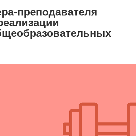
ера-преподавателя
реализации
бщеобразовательных