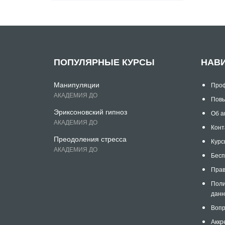
ПОПУЛЯРНЫЕ КУРСЫ
НАВ
Манипуляции
Проф
АКАДЕМИЯ ДО
Повы
Эриксоновский гипноз
Об а
АКАДЕМИЯ ДО
Конт
Преодоления стресса
Курс
АКАДЕМИЯ ДО
Бесп
Прав
Поли
дан
Вопр
Аккр