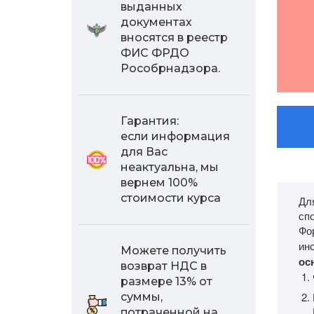
выданных
документах
вносятся в реестр
ФИС ФРДО
Рособрнадзора.
Гарантия:
если информация
для Вас
неактуальна, мы
вернем 100%
стоимости курса
Дл
сп
Фо
ин
Можете получить
ос
возврат НДС в
размере 13% от
суммы,
потраченной на