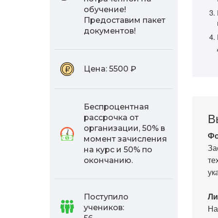
обучение!
Предоставим пакет
документов!
Цена:
5500 ₽
Беспроцентная
В
рассрочка от
организации, 50% в
Фо
момент зачисления
За
на курс и 50% по
те
окончанию.
ук
Ли
Поступило
На
учеников: