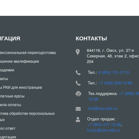
ИГАЦИЯ
КОНТАКТЫ
644116, г. Омск, ул. 27-я
ессиональная переподготовка
Северная, 48, этаж 2, офис
шение квалификации
204
кадемии
Teл.:
8 (800) 101-57-21
акты
Teл.:
+7 (939) 829-73-69
ы РКИ для иностранцев
Тех.поддержка:
+7 (999) 4
латные курсы
12-26
ила оплаты
info@ooo-ado.ru
тика обработки персональных
Отдел продаж:
ных
+7 (904) 077-12-26
,
ос-ответ
kursy@ooo-ado.ru
едитация