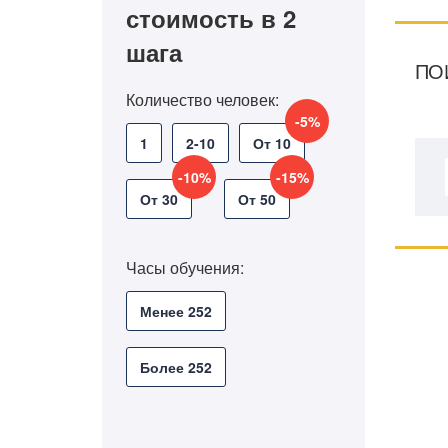
стоимость в 2
шага
ПО
Количество человек:
-5%
1
2-10
От 10
-10%
-15%
От 30
От 50
Часы обучения:
Менее 252
Более 252