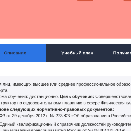
Описание
Учебный план
Получа
я лиц, имеющих высшее или среднее профессиональное образов
орта
рма обучения: дистанционно.
Цель обучения:
Совершенствован
структор по оздоровительному плаванию в сфере Физическая ку
нове следующих нормативно-правовых документов:
ФЗ от 29 декабря 2012 г. № 273-ФЗ «Об образовании в Российс
Единый квалификационный справочник должностей руководител
Приказом Минздравсоцразвития России от 26.08.2010 N 761н)