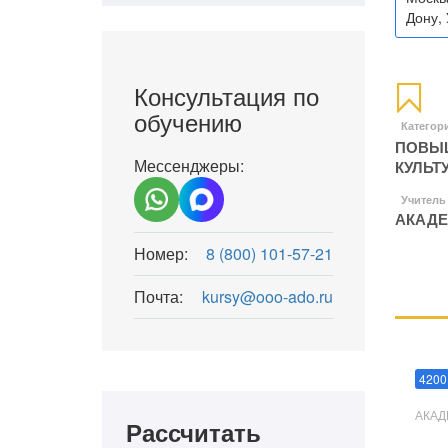
Дону, 
Консультация по
обучению
Категор
ПОВЫШ
Мессенджеры:
КУЛЬТ
Учитель
АКАДЕ
Номер:
8 (800) 101-57-21
Почта:
kursy@ooo-ado.ru
Мани
4200
АКАД
Рассчитать