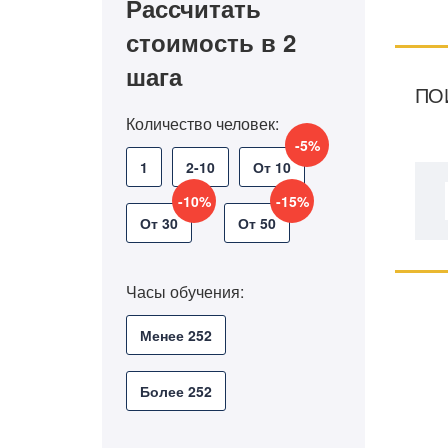
Рассчитать
стоимость в 2
шага
ПО
Количество человек:
-5%
1
2-10
От 10
-10%
-15%
От 30
От 50
Часы обучения:
Менее 252
Более 252