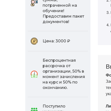
потраченной на
обучение!
Предоставим пакет
документов!
Цена:
3000 ₽
Беспроцентная
В
рассрочка от
организации, 50% в
Фо
момент зачисления
За
на курс и 50% по
те
окончанию.
ук
Ли
Поступило