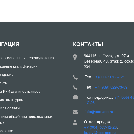
ИГАЦИЯ
КОНТАКТЫ
644116, г. Омск, ул. 27-я
ессиональная переподготовка
Северная, 48, этаж 2, офис
шение квалификации
204
кадемии
Teл.:
8 (800) 101-57-21
акты
Teл.:
+7 (939) 829-73-69
ы РКИ для иностранцев
Тех.поддержка:
+7 (999) 4
латные курсы
12-26
ила оплаты
info@ooo-ado.ru
тика обработки персональных
Отдел продаж:
ных
+7 (904) 077-12-26
,
ос-ответ
kursy@ooo-ado.ru