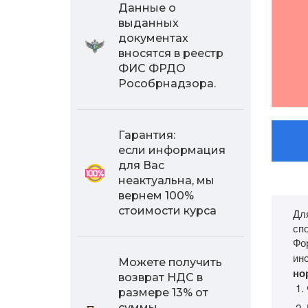
Данные о
выданных
документах
вносятся в реестр
ФИС ФРДО
Рособрнадзора.
Гарантия:
если информация
для Вас
неактуальна, мы
вернем 100%
стоимости курса
Дл
сп
Фо
инс
Можете получить
но
возврат НДС в
размере 13% от
суммы,