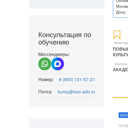
Онлай
Москва
Дону, 
Консультация по
обучению
Категор
ПОВЫШ
Мессенджеры:
КУЛЬТ
Учитель
АКАДЕ
Номер:
8 (800) 101-57-21
Почта:
kursy@ooo-ado.ru
Мани
4200
АКАД