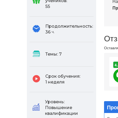
На
учеников:
55
Пр
Продолжительность:
36
ч.
Отз
Оставля
Темы:
7
4.
Срок обучения:
1 неделя
Уровень:
Про
Повышение
квалификации