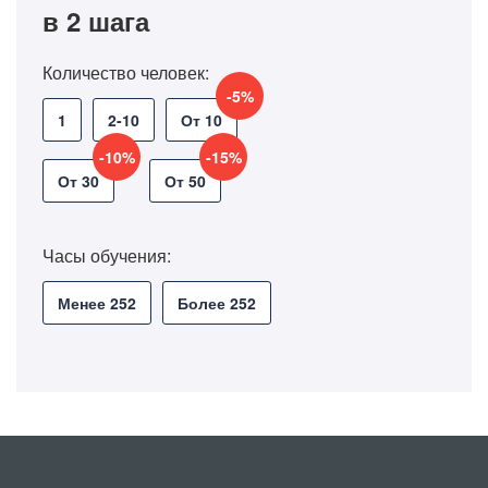
в 2 шага
Количество человек:
-5%
1
2-10
От 10
-10%
-15%
От 30
От 50
Часы обучения:
Менее 252
Более 252