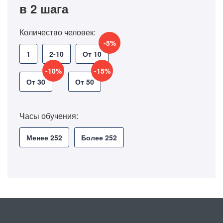
в 2 шага
Количество человек:
-5%
1
2-10
От 10
-10%
-15%
От 30
От 50
Часы обучения:
Менее 252
Более 252