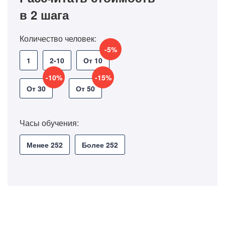
в 2 шага
Количество человек:
-5%
1
2-10
От 10
-10%
-15%
От 30
От 50
Часы обучения:
Менее 252
Более 252