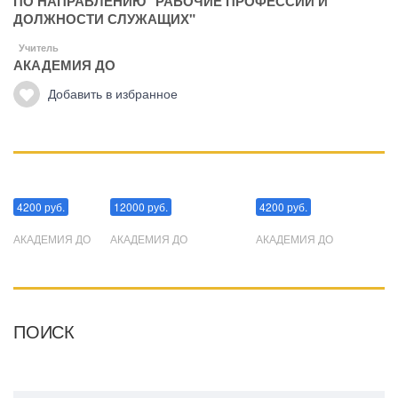
ПО НАПРАВЛЕНИЮ "РАБОЧИЕ ПРОФЕССИИ И
ДОЛЖНОСТИ СЛУЖАЩИХ"
Учитель
АКАДЕМИЯ ДО
Добавить в избранное
Манипуляции
Эриксоновский гипноз
Преодоления стресса
4200 руб.
12000 руб.
4200 руб.
АКАДЕМИЯ ДО
АКАДЕМИЯ ДО
АКАДЕМИЯ ДО
ПОИСК