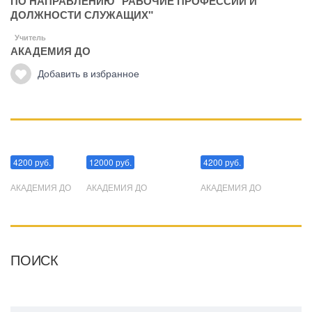
ПО НАПРАВЛЕНИЮ "РАБОЧИЕ ПРОФЕССИИ И
ДОЛЖНОСТИ СЛУЖАЩИХ"
Учитель
АКАДЕМИЯ ДО
Добавить в избранное
Манипуляции
Эриксоновский гипноз
Преодоления стресса
4200 руб.
12000 руб.
4200 руб.
АКАДЕМИЯ ДО
АКАДЕМИЯ ДО
АКАДЕМИЯ ДО
ПОИСК