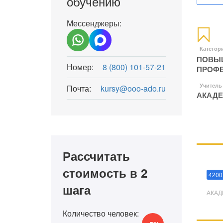
обучению
Мессенджеры:
Категор
ПОВЫШ
Номер:
8 (800) 101-57-21
ПРОФЕ
Учитель
Почта:
kursy@ooo-ado.ru
АКАДЕ
Рассчитать
Мани
стоимость в 2
4200
шага
АКАД
Количество человек: