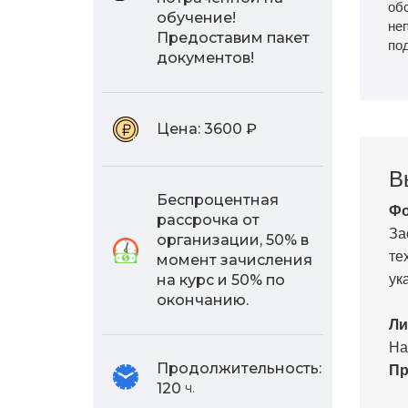
об
обучение!
не
Предоставим пакет
по
документов!
Цена:
3600 ₽
В
Беспроцентная
Фо
рассрочка от
За
организации, 50% в
те
момент зачисления
ук
на курс и 50% по
окончанию.
Ли
На
Пр
Продолжительность:
120
ч.