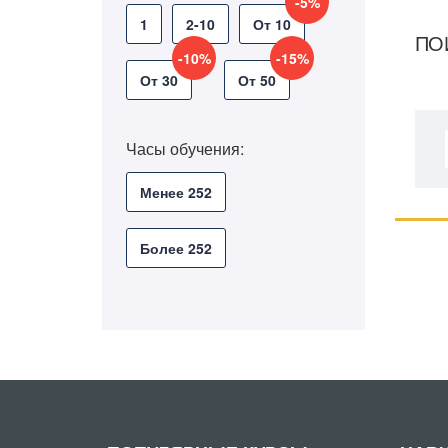
-5%
1
2-10
От 10
ПО
-10%
-15%
От 30
От 50
Часы обучения:
Менее 252
Более 252