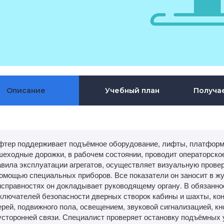
Описание
Учебный план
Получа
фтер поддерживает подъёмное оборудование, лифты, платформ
шеходные дорожки, в рабочем состоянии, проводит операторско
вила эксплуатации агрегатов, осуществляет визуальную провер
помощью специальных приборов. Все показатели он заносит в ж
исправностях он докладывает руководящему органу. В обязанно
ключателей безопасности дверных створок кабины и шахты, кон
ерей, подвижного пола, освещением, звуковой сигнализацией, к
усторонней связи. Специалист проверяет остановку подъёмных 