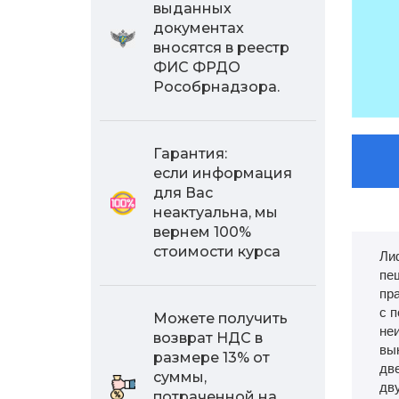
выданных
документах
вносятся в реестр
ФИС ФРДО
Рособрнадзора.
Гарантия:
если информация
для Вас
неактуальна, мы
вернем 100%
стоимости курса
Ли
пе
пра
с 
Можете получить
не
возврат НДС в
вы
размере 13% от
дв
суммы,
дв
потраченной на