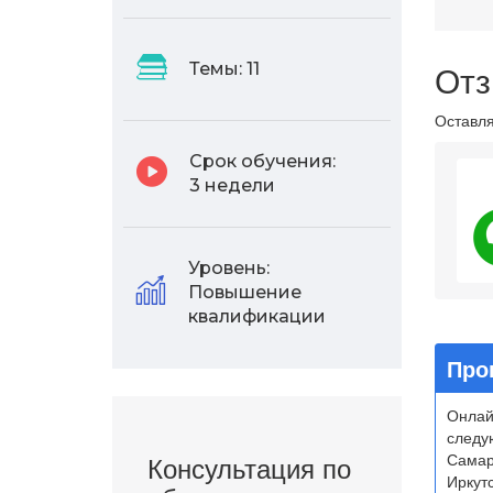
Отз
Темы:
11
Оставля
Срок обучения:
3 недели
4.
Уровень:
Повышение
квалификации
Про
Онлай
следу
Консультация по
Самар
Иркутс