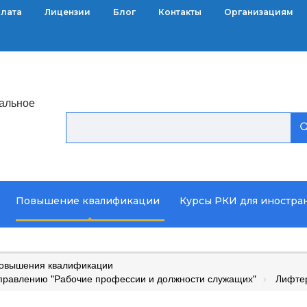
плата
Лицензии
Блог
Контакты
Организациям
альное
Повышение квалификации
Курсы РКИ для иностра
повышения квалификации
правлению "Рабочие профессии и должности служащих"
Лифтер