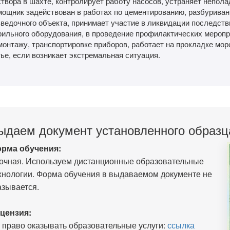
твора в шахте, контролирует работу насосов, устраняет непола
мощник задействован в работах по цементированию, разбуриван
зведочного объекта, принимает участие в ликвидации последств
рильного оборудования, в проведение профилактических меропр
монтажу, транспортировке приборов, работает на прокладке мор
ье, если возникает экстремальная ситуация.
ыдаем документ установленного образц
рма обучения:
очная. Используем дистанционные образовательные
хнологии. Форма обучения в выдаваемом документе не
азывается.
цензия:
 право оказывать образовательные услуги:
ссылка