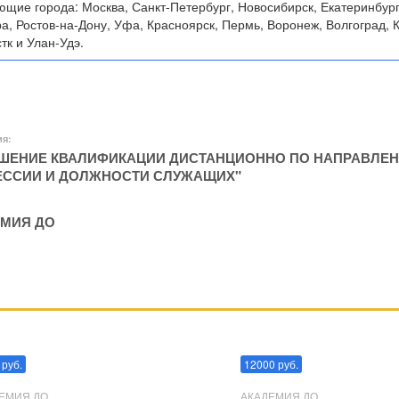
ющие города: Москва, Санкт-Петербург, Новосибирск, Екатеринбург
а, Ростов-на-Дону, Уфа, Красноярск, Пермь, Воронеж, Волгоград, К
тк и Улан-Удэ.
ия:
ЕНИЕ КВАЛИФИКАЦИИ ДИСТАНЦИОННО ПО НАПРАВЛЕН
ССИИ И ДОЛЖНОСТИ СЛУЖАЩИХ"
МИЯ ДО
пуляции
Эриксоновский гипноз
 руб.
12000 руб.
ЕМИЯ ДО
АКАДЕМИЯ ДО