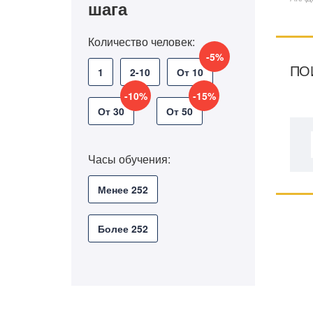
шага
Количество человек:
-5%
ПО
1
2-10
От 10
-10%
-15%
От 30
От 50
Часы обучения:
Менее 252
Более 252