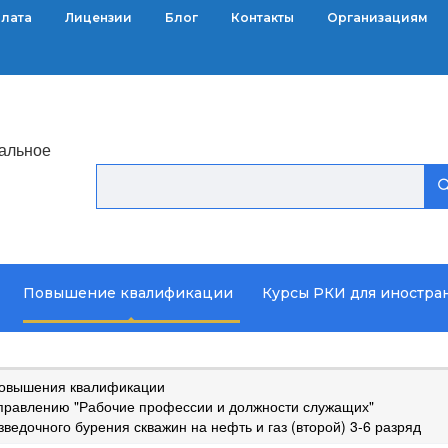
плата
Лицензии
Блог
Контакты
Организациям
альное
Повышение квалификации
Курсы РКИ для иностра
повышения квалификации
правлению "Рабочие профессии и должности служащих"
едочного бурения скважин на нефть и газ (второй) 3-6 разряд