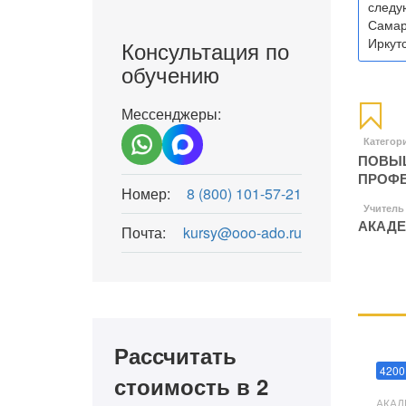
следу
Самар
Иркутс
Консультация по
обучению
Мессенджеры:
Категор
ПОВЫШ
ПРОФЕ
Номер:
8 (800) 101-57-21
Учитель
АКАДЕ
Почта:
kursy@ooo-ado.ru
Рассчитать
Мани
4200
стоимость в 2
АКАД