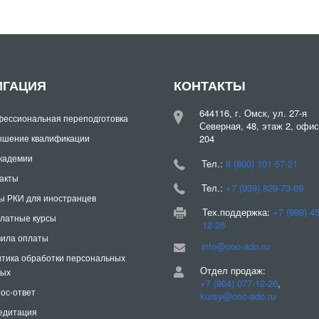
ИГАЦИЯ
КОНТАКТЫ
644116, г. Омск, ул. 27-я
ессиональная переподготовка
Северная, 48, этаж 2, офис
шение квалификации
204
кадемии
Teл.:
8 (800) 101-57-21
акты
Teл.:
+7 (939) 829-73-69
ы РКИ для иностранцев
Тех.поддержка:
+7 (999) 4
латные курсы
12-26
ила оплаты
info@ooo-ado.ru
тика обработки персональных
Отдел продаж:
ных
+7 (904) 077-12-26
,
ос-ответ
kursy@ooo-ado.ru
едитация