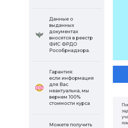
Данные о
выданных
документах
вносятся в реестр
ФИС ФРДО
Рособрнадзора.
Гарантия:
если информация
для Вас
неактуальна, мы
вернем 100%
стоимости курса
По
за
уч
по
Можете получить