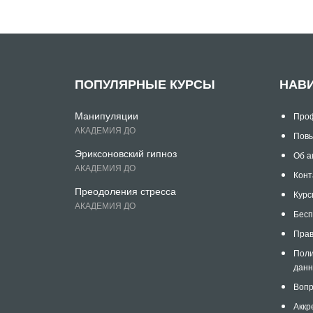
ПОПУЛЯРНЫЕ КУРСЫ
НАВ
Манипуляции
Проф
АКАДЕМИЯ ДО
Повы
Эриксоновский гипноз
Об а
АКАДЕМИЯ ДО
Конт
Преодоления стресса
Курс
АКАДЕМИЯ ДО
Бесп
Прав
Поли
дан
Вопр
Аккр