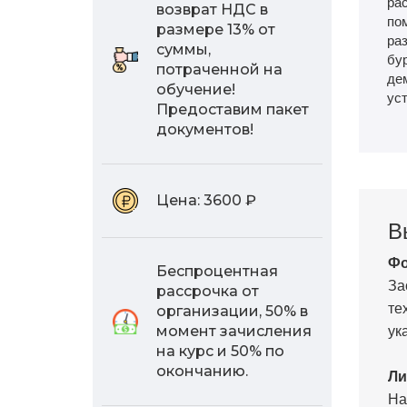
рас
возврат НДС в
по
размере 13% от
ра
суммы,
бу
потраченной на
де
обучение!
уст
Предоставим пакет
документов!
Цена:
3600 ₽
В
Фо
Беспроцентная
За
рассрочка от
те
организации, 50% в
ук
момент зачисления
на курс и 50% по
окончанию.
Ли
На