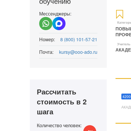
обучению
Мессенджеры:
Категор
ПОВЫШ
ПРОФЕ
Номер:
8 (800) 101-57-21
Учитель
АКАДЕ
Почта:
kursy@ooo-ado.ru
Рассчитать
Мани
4200
стоимость в 2
АКАД
шага
Количество человек: