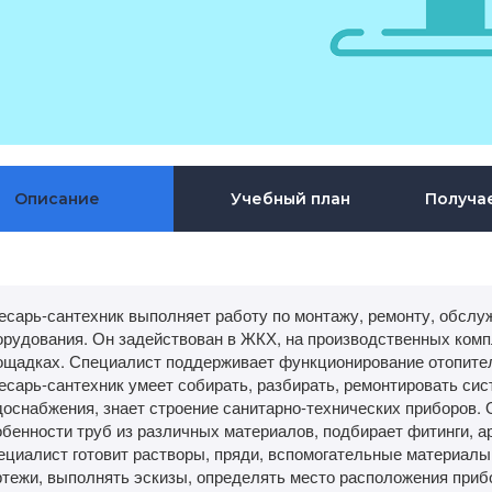
Описание
Учебный план
Получа
есарь-сантехник выполняет работу по монтажу, ремонту, обслу
орудования. Он задействован в ЖКХ, на производственных комп
ощадках. Специалист поддерживает функционирование отопител
есарь-сантехник умеет собирать, разбирать, ремонтировать сис
доснабжения, знает строение санитарно-технических приборов. 
обенности труб из различных материалов, подбирает фитинги, а
ециалист готовит растворы, пряди, вспомогательные материалы
ртежи, выполнять эскизы, определять место расположения прибо