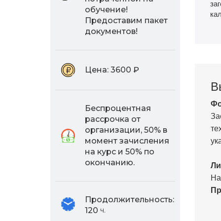
заг
обучение!
ка
Предоставим пакет
документов!
Цена:
3600 ₽
В
Фо
Беспроцентная
За
рассрочка от
те
организации, 50% в
ук
момент зачисления
на курс и 50% по
окончанию.
Ли
На
Пр
Продолжительность:
120
ч.