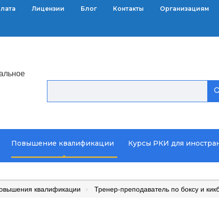
плата
Лицензии
Блог
Контакты
Организациям
альное
Повышение квалификации
Курсы РКИ для иностра
повышения квалификации
Тренер-преподаватель по боксу и кик