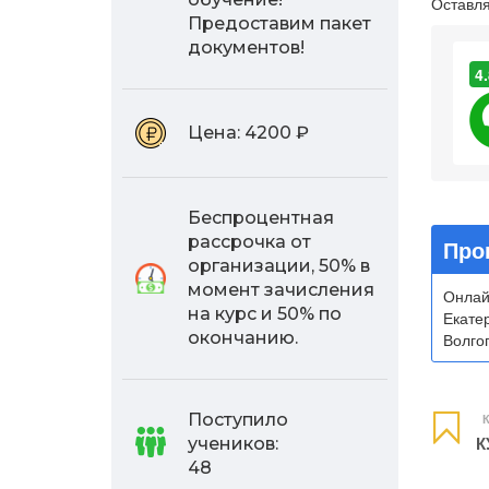
Оставля
Предоставим пакет
документов!
4.
Цена:
4200 ₽
Беспроцентная
рассрочка от
Про
организации, 50% в
момент зачисления
Онлай
на курс и 50% по
Екате
окончанию.
Волгог
Поступило
К
К
учеников:
48