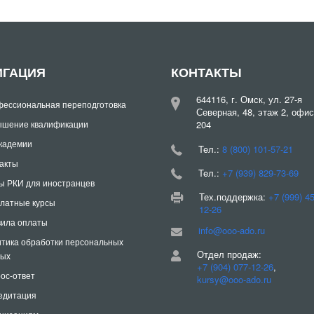
ИГАЦИЯ
КОНТАКТЫ
644116, г. Омск, ул. 27-я
ессиональная переподготовка
Северная, 48, этаж 2, офис
шение квалификации
204
кадемии
Teл.:
8 (800) 101-57-21
акты
Teл.:
+7 (939) 829-73-69
ы РКИ для иностранцев
Тех.поддержка:
+7 (999) 4
латные курсы
12-26
ила оплаты
info@ooo-ado.ru
тика обработки персональных
Отдел продаж:
ных
+7 (904) 077-12-26
,
ос-ответ
kursy@ooo-ado.ru
едитация