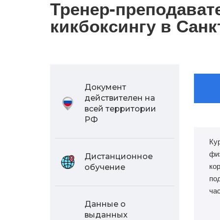
Тренер-преподавате
кикбоксингу в Санк
Документ
действителен на
всей территории
РФ
Кур
фи
Дистанционное
ко
обучение
по
ча
Данные о
выданных