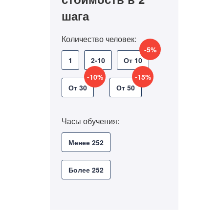
шага
Количество человек:
-5%
1
2-10
От 10
-10%
-15%
От 30
От 50
Часы обучения:
Менее 252
Более 252