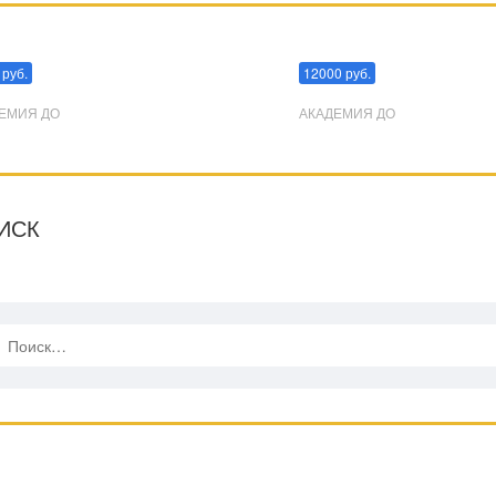
пуляции
Эриксоновский гипноз
 руб.
12000 руб.
ЕМИЯ ДО
АКАДЕМИЯ ДО
ИСК