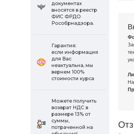
документах
вносятся в реестр
ФИС ФРДО
Рособрнадзора.
В
Фо
За
Гарантия:
те
если информация
для Вас
ук
неактуальна, мы
вернем 100%
Ли
стоимости курса
На
Пр
Можете получить
возврат НДС в
размере 13% от
Отз
суммы,
потраченной на
обучение!