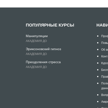
ПОПУЛЯРНЫЕ КУРСЫ
НАВ
Манипуляции
Проф
АКАДЕМИЯ ДО
Повы
Эриксоновский гипноз
Об а
АКАДЕМИЯ ДО
Конт
Преодоления стресса
Курс
АКАДЕМИЯ ДО
Бесп
Прав
Поли
дан
Вопр
Аккр