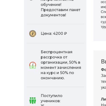
ос
обучение!
ин
Предоставим пакет
Сп
документов!
вс
су
тру
Цена:
4200 ₽
Беспроцентная
рассрочка от
В
организации, 50% в
момент зачисления
Фо
на курс и 50% по
За
окончанию.
те
ук
Поступило
Ли
учеников:
На