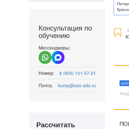
Петер
Красно
Консультация по
К
обучению
К
Мессенджеры:
Номер:
8 (800) 101-57-21
Мани
4200
Почта:
kursy@ooo-ado.ru
АКАД
ПО
Рассчитать