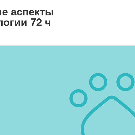
е аспекты
огии 72 ч