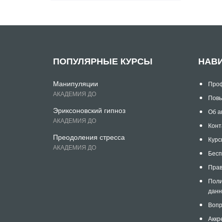
ПОПУЛЯРНЫЕ КУРСЫ
НАВ
Манипуляции
Проф
АКАДЕМИЯ ДО
Повы
Эриксоновский гипноз
Об а
АКАДЕМИЯ ДО
Конт
Преодоления стресса
Курс
АКАДЕМИЯ ДО
Бесп
Прав
Поли
дан
Вопр
Аккр