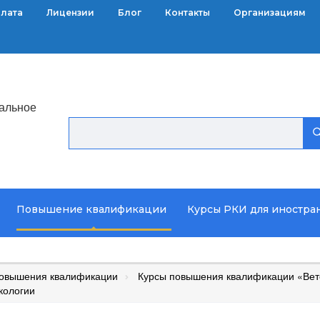
плата
Лицензии
Блог
Контакты
Организациям
альное
Повышение квалификации
Курсы РКИ для иностра
повышения квалификации
Курсы повышения квалификации «Ве
кологии