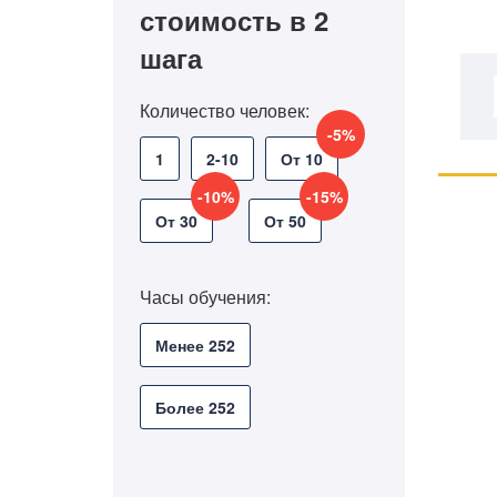
стоимость в 2
шага
Количество человек:
-5%
1
2-10
От 10
-10%
-15%
От 30
От 50
Часы обучения:
Менее 252
Более 252