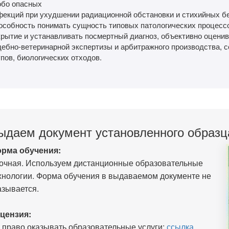
обо опасных
фекций при ухудшении радиационной обстановки и стихийных б
особность понимать сущность типовых патологических процессо
крытие и устанавливать посмертный диагноз, объективно оценив
дебно-ветеринарной экспертизы и арбитражного производства, 
пов, биологических отходов.
ыдаем документ установленного образц
рма обучения:
очная. Используем дистанционные образовательные
хнологии. Форма обучения в выдаваемом документе не
азывается.
цензия:
 право оказывать образовательные услуги:
ссылка