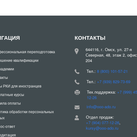
ИГАЦИЯ
КОНТАКТЫ
644116, г. Омск, ул. 27-я
ессиональная переподготовка
Северная, 48, этаж 2, офис
шение квалификации
204
кадемии
Teл.:
8 (800) 101-57-21
акты
Teл.:
+7 (939) 829-73-69
ы РКИ для иностранцев
Тех.поддержка:
+7 (999) 4
латные курсы
12-26
ила оплаты
info@ooo-ado.ru
тика обработки персональных
Отдел продаж:
ных
+7 (904) 077-12-26
,
ос-ответ
kursy@ooo-ado.ru
едитация