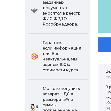
выданных
документах
вносятся в реестр
ФИС ФРДО
Рособрнадзора.
Гарантия:
если информация
для Вас
неактуальна, мы
вернем 100%
стоимости курса
Це
не
В 
Можете получить
Сп
возврат НДС в
ин
размере 13% от
обс
суммы,
зар
потраченной на