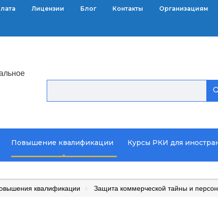
плата
Лицензии
Блог
Контакты
Организациям
альное
Повышение квалификации
Курсы РКИ для иностра
повышения квалификации
Защита коммерческой тайны и персо