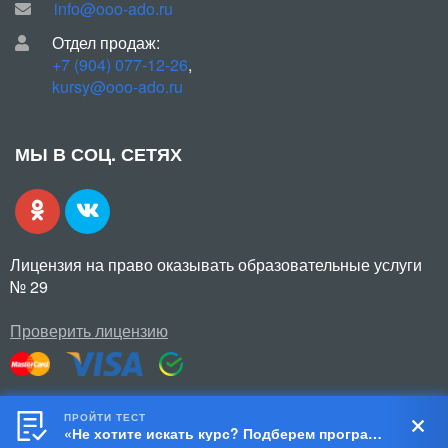
info@ooo-ado.ru
Отдел продаж:
+7 (904) 077-12-26
,
kursy@ooo-ado.ru
МЫ В СОЦ. СЕТЯХ
Лицензия на право оказывать образовательные услуги
№ 29
Проверить лицензию
ПРОЙТИ ТЕСТ
© 2026 ООО «Академия ДО»
«Не хотите искать курс? Подберем программу за 5 шагов!»