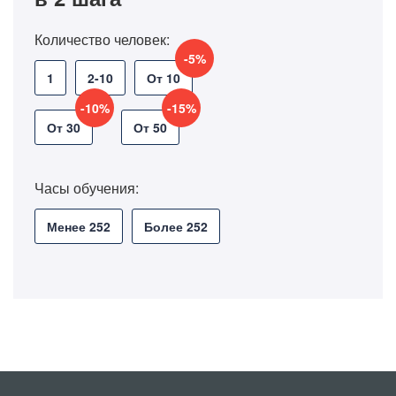
Количество человек:
-5%
1
2-10
От 10
-10%
-15%
От 30
От 50
Часы обучения:
Менее 252
Более 252