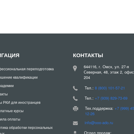
ИГАЦИЯ
КОНТАКТЫ
644116, г. Омск, ул. 27-я
ессиональная переподготовка
Северная, 48, этаж 2, офис
шение квалификации
204
кадемии
Teл.:
8 (800) 101-57-21
акты
Teл.:
+7 (939) 829-73-69
ы РКИ для иностранцев
Тех.поддержка:
+7 (999) 4
латные курсы
12-26
ила оплаты
info@ooo-ado.ru
тика обработки персональных
Отдел продаж:
ных