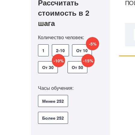
Рассчитать
ПО
стоимость в 2
шага
Количество человек:
-5%
1
2-10
От 10
-10%
-15%
От 30
От 50
Часы обучения:
Менее 252
Более 252