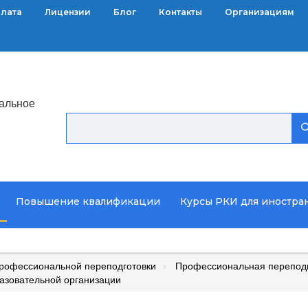
плата
Лицензии
Блог
Контакты
Организациям
альное
Повышение квалификации
Курсы РКИ для иностра
рофессиональной переподготовки
Профессиональная переподг
разовательной организации