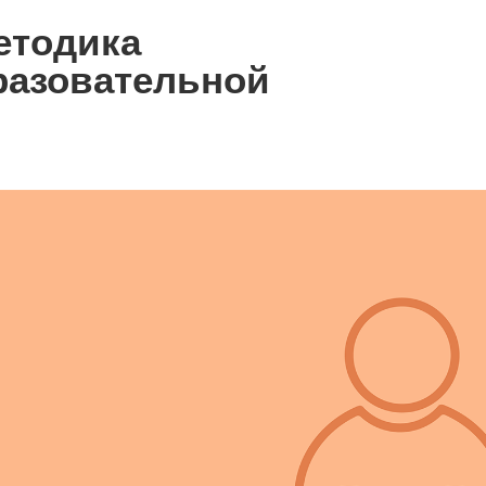
етодика
разовательной