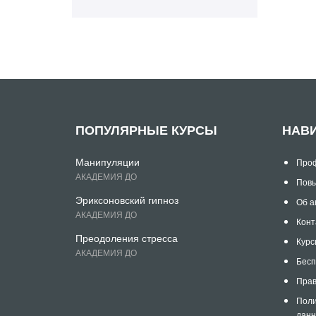
ПОПУЛЯРНЫЕ КУРСЫ
НАВ
Манипуляции
Проф
АКАДЕМИЯ ДО
Повы
Эриксоновский гипноз
Об а
АКАДЕМИЯ ДО
Конт
Преодоления стресса
Курс
АКАДЕМИЯ ДО
Бесп
Прав
Поли
дан