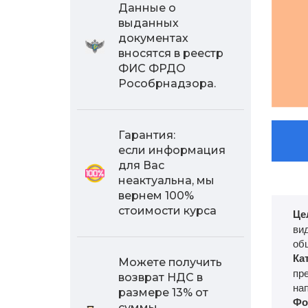
Данные о
выданных
документах
вносятся в реестр
ФИС ФРДО
Рособрнадзора.
Гарантия:
если информация
для Вас
неактуальна, мы
вернем 100%
стоимости курса
Це
ви
об
Ка
Можете получить
пр
возврат НДС в
нап
размере 13% от
Фо
суммы,