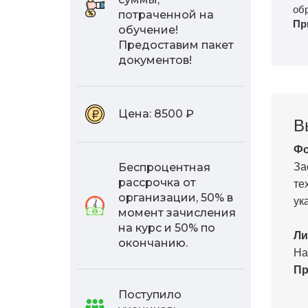
об
потраченной на
Пр
обучение!
Предоставим пакет
документов!
Цена:
8500 ₽
В
Фо
За
Беспроцентная
те
рассрочка от
организации, 50% в
ук
момент зачисления
на курс и 50% по
Ли
окончанию.
На
Пр
Поступило