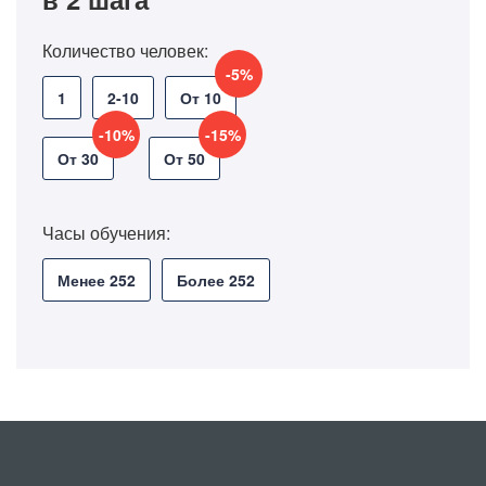
Количество человек:
-5%
1
2-10
От 10
-10%
-15%
От 30
От 50
Часы обучения:
Менее 252
Более 252