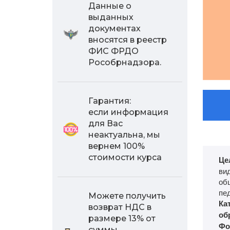
Данные о
выданных
документах
вносятся в реестр
ФИС ФРДО
Рособрнадзора.
Гарантия:
если информация
для Вас
неактуальна, мы
вернем 100%
стоимости курса
Це
ви
об
пе
Можете получить
Ка
возврат НДС в
об
размере 13% от
Фо
суммы,