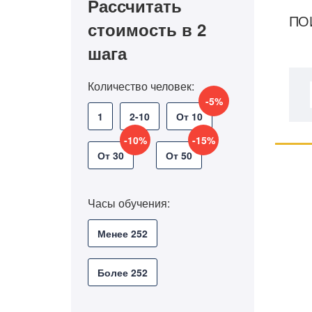
Рассчитать
ПО
стоимость в 2
шага
Количество человек:
-5%
1
2-10
От 10
-10%
-15%
От 30
От 50
Часы обучения:
Менее 252
Более 252