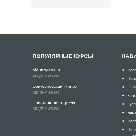
ПОПУЛЯРНЫЕ КУРСЫ
НАВ
Манипуляции
Проф
АКАДЕМИЯ ДО
Повы
Эриксоновский гипноз
Об а
АКАДЕМИЯ ДО
Конт
Преодоления стресса
Курс
АКАДЕМИЯ ДО
Бесп
Прав
Поли
дан