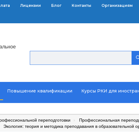
плата
Лицензии
Блог
Контакты
Организациям
альное
Повышение квалификации
Курсы РКИ для иностра
рофессиональной переподготовки
Профессиональная переподг
Экология: теория и методика преподавания в образовательной о