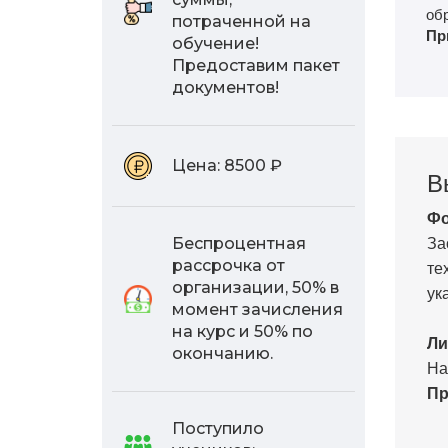
об
потраченной на
Пр
обучение!
Предоставим пакет
документов!
Цена:
8500 ₽
В
Фо
За
Беспроцентная
те
рассрочка от
организации, 50% в
ук
момент зачисления
на курс и 50% по
Ли
окончанию.
На
Пр
Поступило