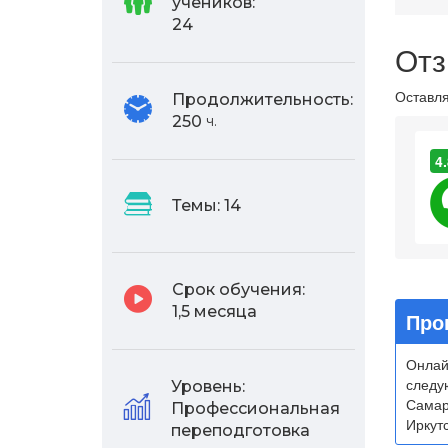
учеников:
24
Отз
Оставля
Продолжительность:
250
ч.
4.
Темы:
14
Срок обучения:
1,5 месяца
Про
Онлай
следу
Уровень:
Самар
Профессиональная
Иркутс
переподготовка