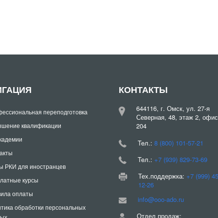
ИГАЦИЯ
КОНТАКТЫ
644116, г. Омск, ул. 27-я
ессиональная переподготовка
Северная, 48, этаж 2, офис
шение квалификации
204
кадемии
Teл.:
8 (800) 101-57-21
акты
Teл.:
+7 (939) 829-73-69
ы РКИ для иностранцев
Тех.поддержка:
+7 (999) 4
латные курсы
12-26
ила оплаты
info@ooo-ado.ru
тика обработки персональных
Отдел продаж:
ных