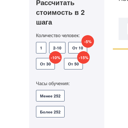
Рассчитать
стоимость в 2
шага
Количество человек:
-5%
1
2-10
От 10
-10%
-15%
От 30
От 50
Часы обучения:
Менее 252
Более 252