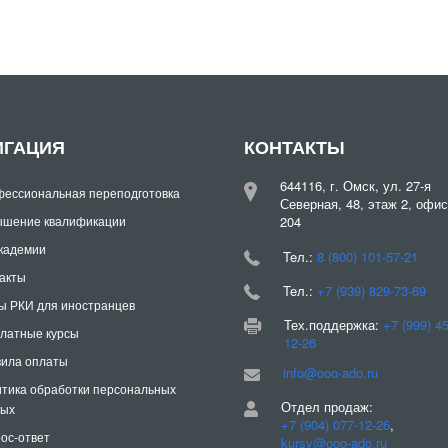
ИГАЦИЯ
КОНТАКТЫ
644116, г. Омск, ул. 27-я
ессиональная переподготовка
Северная, 48, этаж 2, офис
шение квалификации
204
кадемии
Teл.:
8 (800) 101-57-21
акты
Teл.:
+7 (939) 829-73-69
ы РКИ для иностранцев
Тех.поддержка:
+7 (999) 4
латные курсы
12-26
ила оплаты
info@ooo-ado.ru
тика обработки персональных
Отдел продаж:
ных
+7 (904) 077-12-26
,
ос-ответ
kursy@ooo-ado.ru