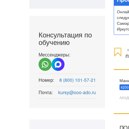
Онлай
следу
Самар
Иркутс
Консультация по
обучению
К
Мессенджеры:
П
Номер:
8 (800) 101-57-21
Мани
4200
Почта:
kursy@ooo-ado.ru
АКАД
ПО