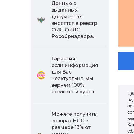
Данные о
выданных
документах
вносятся в реестр
ФИС ФРДО
Рособрнадзора.
Гарантия:
если информация
для Вас
неактуальна, мы
вернем 100%
стоимости курса
Це
ви
ор
со
Можете получить
вы
возврат НДС в
Ка
размере 13% от
сфе
суммы,