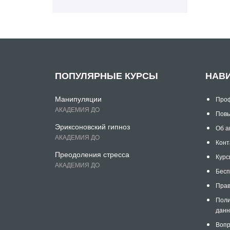
ПОПУЛЯРНЫЕ КУРСЫ
НАВ
Манипуляции
Проф
АКАДЕМИЯ ДО
Повы
Эриксоновский гипноз
Об а
АКАДЕМИЯ ДО
Конт
Преодоления стресса
Курс
АКАДЕМИЯ ДО
Бесп
Прав
Поли
дан
Вопр