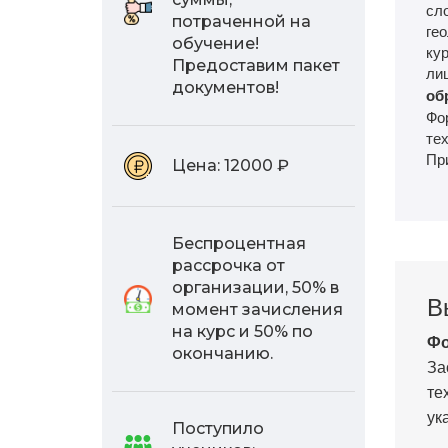
сл
потраченной на
гео
обучение!
ку
Предоставим пакет
ли
документов!
об
Фо
тех
Пр
Цена:
12000 ₽
Беспроцентная
рассрочка от
организации, 50% в
В
момент зачисления
на курс и 50% по
Фо
окончанию.
За
те
ук
Поступило