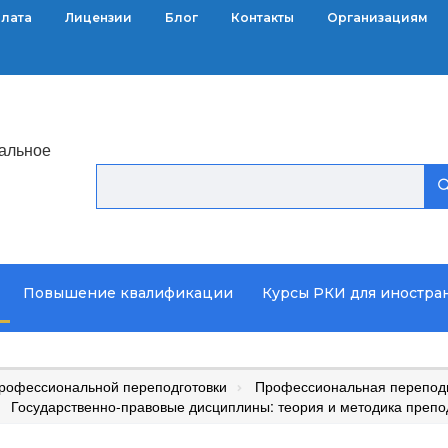
плата
Лицензии
Блог
Контакты
Организациям
альное
Повышение квалификации
Курсы РКИ для иностра
рофессиональной переподготовки
Профессиональная переподг
Государственно-правовые дисциплины: теория и методика препо