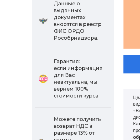
Данные о
выданных
документах
вносятся в реестр
ФИС ФРДО
Рособрнадзора.
Гарантия:
если информация
для Вас
неактуальна, мы
вернем 100%
стоимости курса
Це
ви
«В
ди
Можете получить
Ка
возврат НДС в
пр
размере 13% от
об
суммы,