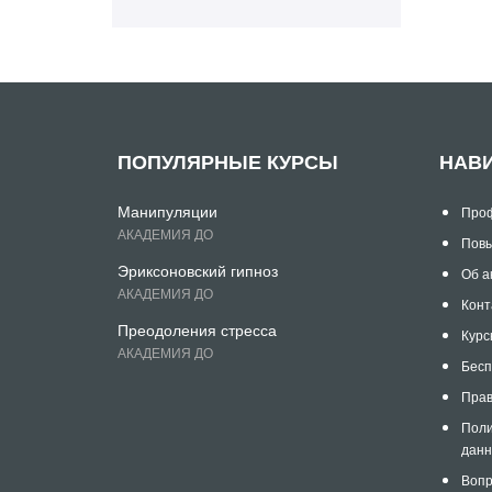
ПОПУЛЯРНЫЕ КУРСЫ
НАВ
Манипуляции
Проф
АКАДЕМИЯ ДО
Повы
Эриксоновский гипноз
Об а
АКАДЕМИЯ ДО
Конт
Преодоления стресса
Курс
АКАДЕМИЯ ДО
Бесп
Прав
Поли
дан
Вопр