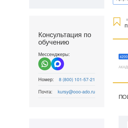
К
П
Консультация по
обучению
Мани
Мессенджеры:
4200
АКАД
Номер:
8 (800) 101-57-21
Почта:
kursy@ooo-ado.ru
ПО