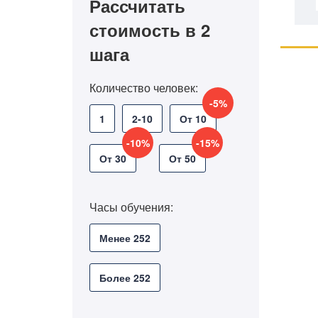
Рассчитать
стоимость в 2
шага
Количество человек:
-5%
1
2-10
От 10
-10%
-15%
От 30
От 50
Часы обучения:
Менее 252
Более 252