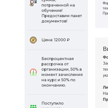
Фо
потраченной на
тех
обучение!
Пр
Предоставим пакет
документов!
Цена:
12000 ₽
В
Фо
Беспроцентная
За
рассрочка от
те
организации, 50% в
ук
момент зачисления
на курс и 50% по
окончанию.
Ли
На
Пр
Поступило