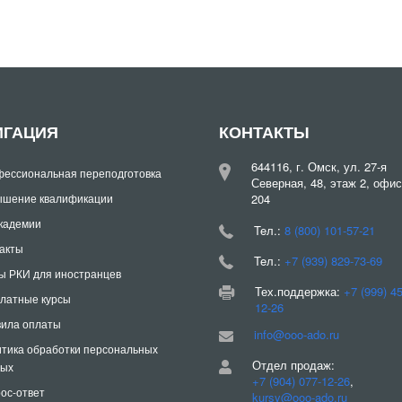
ИГАЦИЯ
КОНТАКТЫ
644116, г. Омск, ул. 27-я
ессиональная переподготовка
Северная, 48, этаж 2, офис
шение квалификации
204
кадемии
Teл.:
8 (800) 101-57-21
акты
Teл.:
+7 (939) 829-73-69
ы РКИ для иностранцев
Тех.поддержка:
+7 (999) 4
латные курсы
12-26
ила оплаты
info@ooo-ado.ru
тика обработки персональных
Отдел продаж:
ных
+7 (904) 077-12-26
,
ос-ответ
kursy@ooo-ado.ru