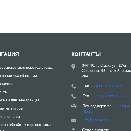
ИГАЦИЯ
КОНТАКТЫ
644116, г. Омск, ул. 27-я
ессиональная переподготовка
Северная, 48, этаж 2, офис
шение квалификации
204
кадемии
Teл.:
8 (800) 101-57-21
акты
Teл.:
+7 (939) 829-73-69
ы РКИ для иностранцев
Тех.поддержка:
+7 (999) 4
латные курсы
12-26
ила оплаты
info@ooo-ado.ru
тика обработки персональных
Отдел продаж:
ных