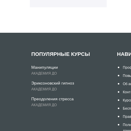
ПОПУЛЯРНЫЕ КУРСЫ
НАВ
Манипуляции
Проф
АКАДЕМИЯ ДО
Повы
Эриксоновский гипноз
Об а
АКАДЕМИЯ ДО
Конт
Преодоления стресса
Курс
АКАДЕМИЯ ДО
Бесп
Прав
Поли
дан