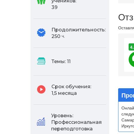
учеников:
39
Отз
Оставля
Продолжительность:
250
ч.
4.
Темы:
11
Срок обучения:
1,5 месяца
Про
Онлай
следу
Уровень:
Самар
Профессиональная
Иркутс
переподготовка