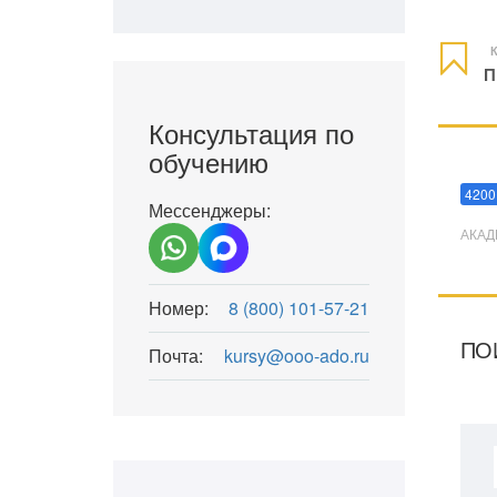
К
П
Консультация по
обучению
Мани
4200
Мессенджеры:
АКАД
Номер:
8 (800) 101-57-21
ПО
Почта:
kursy@ooo-ado.ru