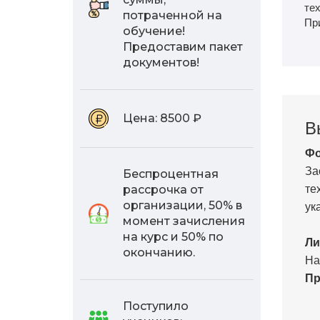
тех
потраченной на
Пр
обучение!
Предоставим пакет
документов!
Цена:
8500 ₽
В
Фо
За
Беспроцентная
те
рассрочка от
ук
организации, 50% в
момент зачисления
на курс и 50% по
Ли
окончанию.
На
Пр
Поступило