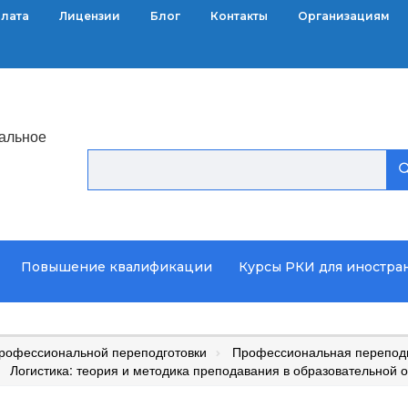
плата
Лицензии
Блог
Контакты
Организациям
альное
Повышение квалификации
Курсы РКИ для иностра
рофессиональной переподготовки
Профессиональная переподг
Логистика: теория и методика преподавания в образовательной 