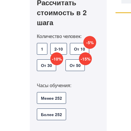
Рассчитать
стоимость в 2
шага
Количество человек:
-5%
1
2-10
От 10
-10%
-15%
От 30
От 50
Часы обучения:
Менее 252
Более 252