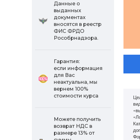
Данные о
выданных
документах
вносятся в реестр
ФИС ФРДО
Рособрнадзора.
Гарантия:
если информация
для Вас
неактуальна, мы
вернем 100%
стоимости курса
Це
ви
«в
«Л
Можете получить
Ка
возврат НДС в
до
размере 13% от
Фо
суммы,