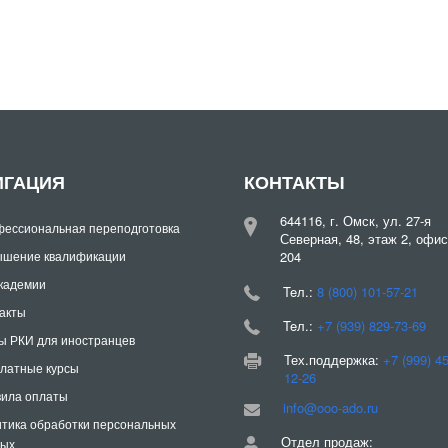
ИГАЦИЯ
КОНТАКТЫ
644116, г. Омск, ул. 27-я
ессиональная переподготовка
Северная, 48, этаж 2, офис
шение квалификации
204
кадемии
Teл.:
8 (800) 101-57-21
акты
Teл.:
+7 (939) 829-73-69
ы РКИ для иностранцев
Тех.поддержка:
+7 (999) 4
латные курсы
12-26
ила оплаты
info@ooo-ado.ru
тика обработки персональных
Отдел продаж:
ных