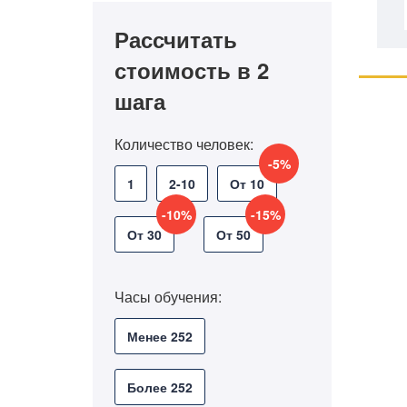
Рассчитать
стоимость в 2
шага
Количество человек:
-5%
1
2-10
От 10
-10%
-15%
От 30
От 50
Часы обучения:
Менее 252
Более 252