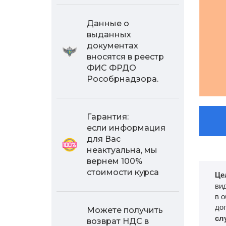
Данные о
выданных
документах
вносятся в реестр
ФИС ФРДО
Рособрнадзора.
Гарантия:
если информация
для Вас
неактуальна, мы
вернем 100%
стоимости курса
Це
ви
в 
до
Можете получить
сл
возврат НДС в