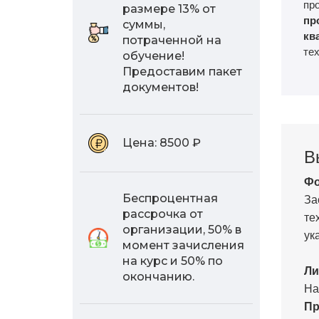
пр
размере 13% от
пр
суммы,
кв
потраченной на
те
обучение!
Предоставим пакет
документов!
Цена:
8500 ₽
В
Фо
За
Беспроцентная
рассрочка от
те
организации, 50% в
ук
момент зачисления
на курс и 50% по
Ли
окончанию.
На
Пр