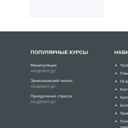
ПОПУЛЯРНЫЕ КУРСЫ
НАВ
Манипуляции
Проф
АКАДЕМИЯ ДО
Повы
Эриксоновский гипноз
Об а
АКАДЕМИЯ ДО
Конт
Преодоления стресса
Курс
АКАДЕМИЯ ДО
Бесп
Прав
Поли
дан