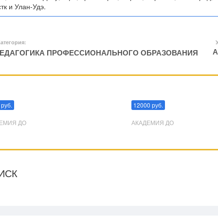
тк и Улан-Удэ.
атегория:
А
ЕДАГОГИКА ПРОФЕССИОНАЛЬНОГО ОБРАЗОВАНИЯ
пуляции
Эриксоновский гипноз
 руб.
12000 руб.
ЕМИЯ ДО
АКАДЕМИЯ ДО
ИСК