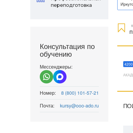
Иркутс
переподготовка
К
П
Консультация по
обучению
Мани
4200
Мессенджеры:
АКАД
Номер:
8 (800) 101-57-21
ПО
Почта:
kursy@ooo-ado.ru