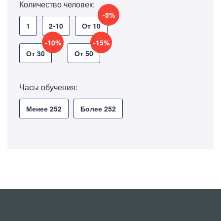
Количество человек:
-5%
1
2-10
От 10
-10%
-15%
От 30
От 50
Часы обучения:
Менее 252
Более 252