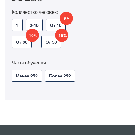
Количество человек:
-5%
1
2-10
От 10
-10%
-15%
От 30
От 50
Часы обучения:
Менее 252
Более 252