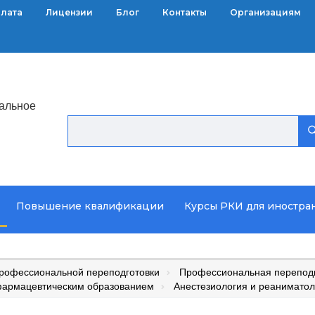
плата
Лицензии
Блог
Контакты
Организациям
альное
Повышение квалификации
Курсы РКИ для иностра
рофессиональной переподготовки
Профессиональная переподг
фармацевтическим образованием
Анестезиология и реаниматол