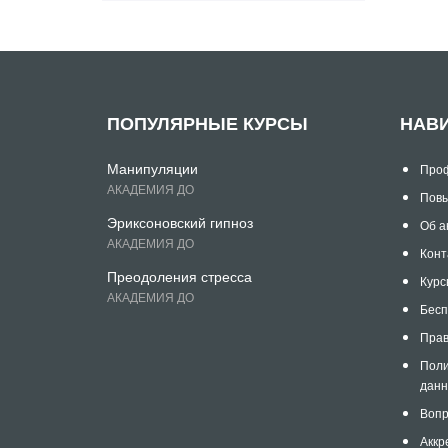
ПОПУЛЯРНЫЕ КУРСЫ
НАВ
Манипуляции
Проф
АКАДЕМИЯ ДО
Повы
Эриксоновский гипноз
Об а
АКАДЕМИЯ ДО
Конт
Преодоления стресса
Курс
АКАДЕМИЯ ДО
Бесп
Прав
Поли
дан
Вопр
Аккр