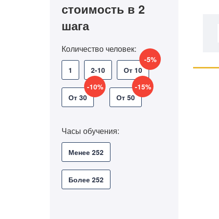
стоимость в 2
шага
Количество человек:
-5%
1
2-10
От 10
-10%
-15%
От 30
От 50
Часы обучения:
Менее 252
Более 252