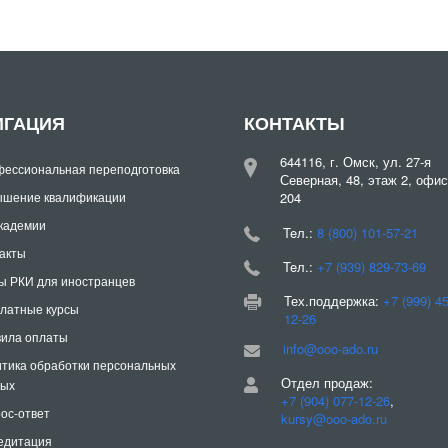
ИГАЦИЯ
КОНТАКТЫ
644116, г. Омск, ул. 27-я
ессиональная переподготовка
Северная, 48, этаж 2, офис
шение квалификации
204
кадемии
Teл.:
8 (800) 101-57-21
акты
Teл.:
+7 (939) 829-73-69
ы РКИ для иностранцев
Тех.поддержка:
+7 (999) 4
латные курсы
12-26
ила оплаты
info@ooo-ado.ru
тика обработки персональных
Отдел продаж:
ных
+7 (904) 077-12-26
,
ос-ответ
kursy@ooo-ado.ru
едитация