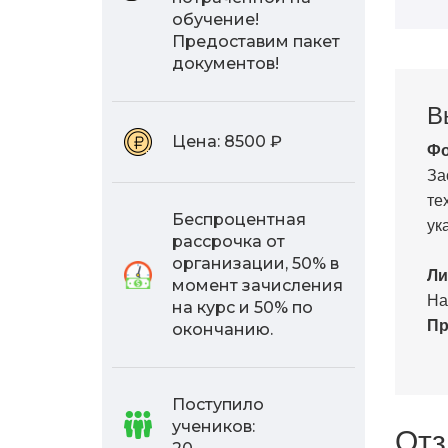
обучение!
Предоставим пакет
документов!
В
Цена:
8500 ₽
Фо
За
те
Беспроцентная
ук
рассрочка от
организации, 50% в
Ли
момент зачисления
На
на курс и 50% по
Пр
окончанию.
Поступило
учеников:
Отз