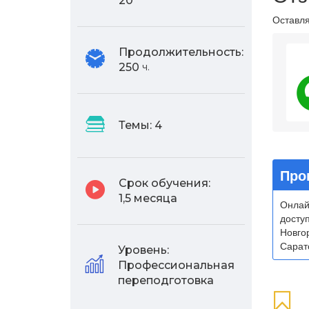
20
Оставля
Продолжительность:
4.
250
ч.
Темы:
4
Про
Срок обучения:
1,5 месяца
Онлай
досту
Новго
Сарато
Уровень:
Профессиональная
переподготовка