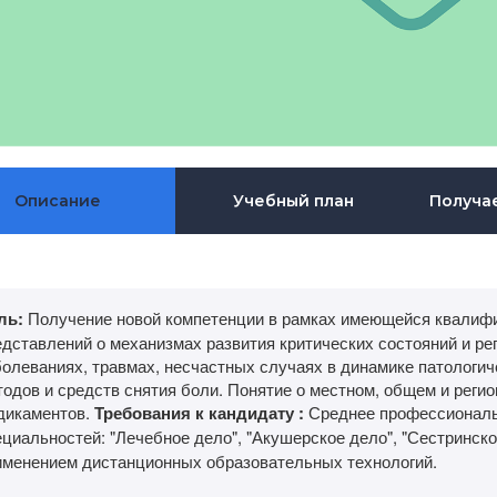
Описание
Учебный план
Получа
ль:
Получение новой компетенции в рамках имеющейся квалифи
едставлений о механизмах развития критических состояний и ре
болеваниях, травмах, несчастных случаях в динамике патологич
тодов и средств снятия боли. Понятие о местном, общем и реги
дикаментов.
Требования к кандидату :
Среднее профессиональн
циальностей: "Лечебное дело", "Акушерское дело", "Сестринско
именением дистанционных образовательных технологий.