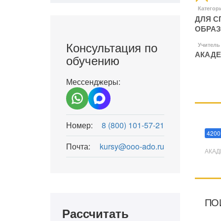
Категор
ДЛЯ С
ОБРА
Консультация по
Учитель
АКАДЕ
обучению
Мессенджеры:
Мани
Номер:
8 (800) 101-57-21
4200
Почта:
kursy@ooo-ado.ru
АКАД
ПО
Рассчитать