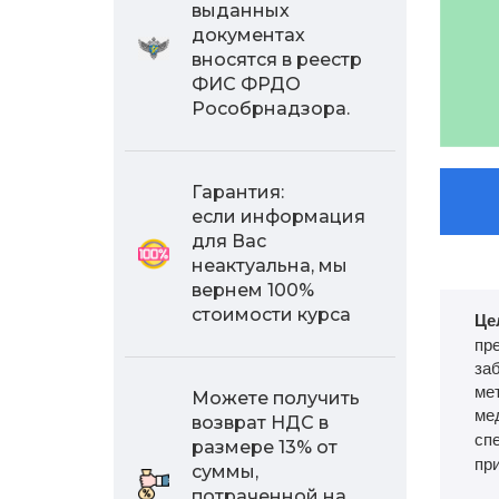
выданных
документах
вносятся в реестр
ФИС ФРДО
Рособрнадзора.
Гарантия:
если информация
для Вас
неактуальна, мы
вернем 100%
стоимости курса
Це
пр
за
ме
Можете получить
ме
возврат НДС в
спе
размере 13% от
пр
суммы,
потраченной на