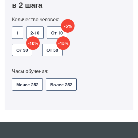
в 2 шага
Количество человек:
-5%
1
2-10
От 10
-10%
-15%
От 30
От 50
Часы обучения:
Менее 252
Более 252