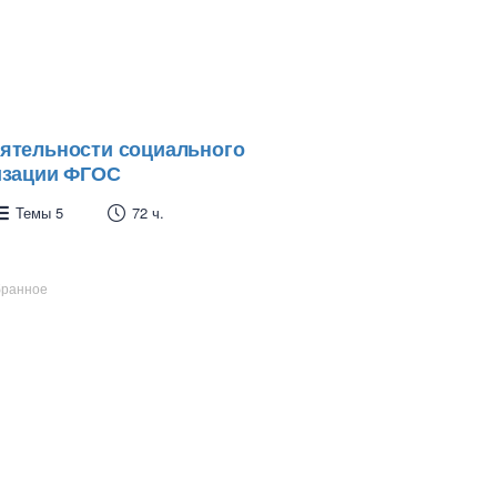
еятельности социального
лизации ФГОС
Темы 5
72 ч.
бранное