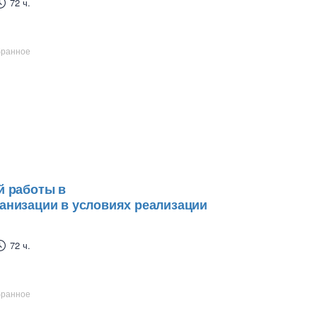
72 ч.
бранное
й работы в
анизации в условиях реализации
72 ч.
бранное