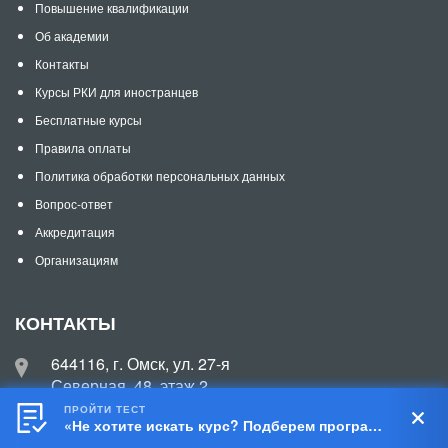
Повышение квалификации
Об академии
Контакты
Курсы РКИ для иностранцев
Бесплатные курсы
Правила оплаты
Политика обработки персональных данных
Вопрос-ответ
Аккредитация
Организациям
КОНТАКТЫ
644116, г. Омск, ул. 27-я
Северная, 48, этаж 2,
офис 204
ПРОЙТИ ТЕСТ
«Не хотите искать курс? Подберем программу за 5 шагов!»
Teл.:
8 (800) 101-57-21